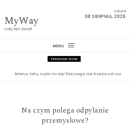
Skip to content
sobota
MyWay
08 SIERPNIA, 2026
cały ten świat
MENU
Toggle
navigation
TRENDING NOW
Mamo, tato, nudzi mi się! Dlaczego nie trzeba od razu rat
Na czym polega odpylanie
przemysłowe?