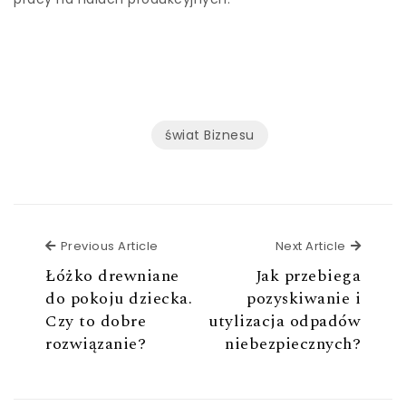
świat Biznesu
Previous Article
Next Ar
Previous Article
Next Article
Łóżko drewniane
Jak przebiega
do pokoju dziecka.
pozyskiwanie i
Czy to dobre
utylizacja odpadów
rozwiązanie?
niebezpiecznych?