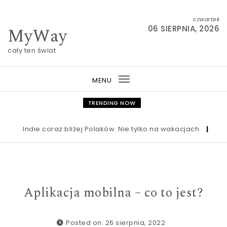
Skip to content
czwartek
MyWay
06 SIERPNIA, 2026
cały ten świat
MENU
Toggle
navigation
TRENDING NOW
Indie coraz bliżej Polaków. Nie tylko na wakacjach
|
Nowa us
Aplikacja mobilna – co to jest?
Posted on: 26 sierpnia, 2022