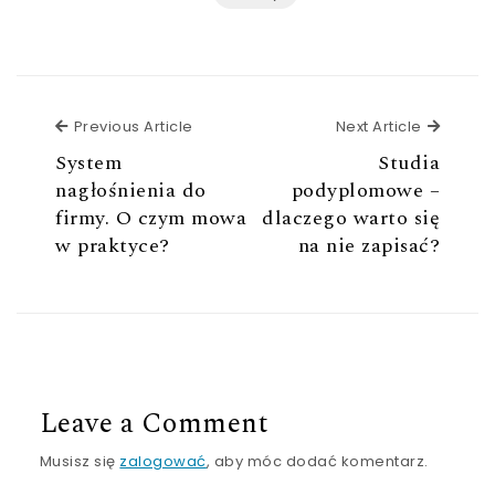
Previous Article
Next Ar
Previous Article
Next Article
System
Studia
nagłośnienia do
podyplomowe –
firmy. O czym mowa
dlaczego warto się
w praktyce?
na nie zapisać?
Leave a Comment
Musisz się
zalogować
, aby móc dodać komentarz.