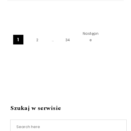
Stronicowanie wpisów
Następn
1
2
…
34
e
Szukaj w serwisie