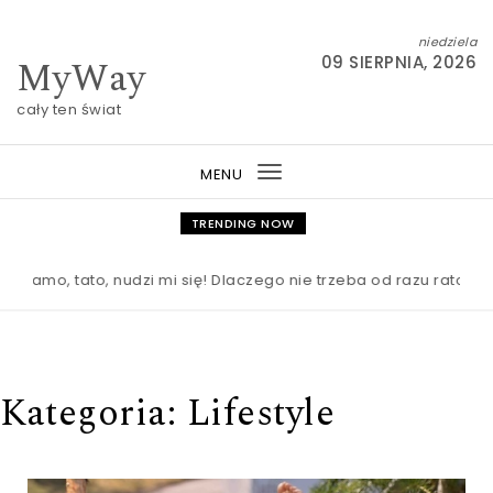
Skip to content
niedziela
MyWay
09 SIERPNIA, 2026
cały ten świat
MENU
Toggle
navigation
TRENDING NOW
 tato, nudzi mi się! Dlaczego nie trzeba od razu ratować dzie
Kategoria:
Lifestyle