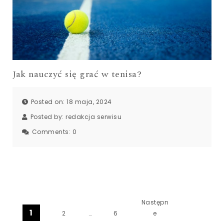
Jak nauczyć się grać w tenisa?
Posted on: 18 maja, 2024
Posted by:
redakcja serwisu
Comments:
0
Stronicowanie wpisów
Następn
1
2
…
6
e