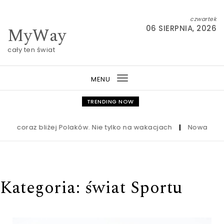
Skip to content
czwartek
MyWay
06 SIERPNIA, 2026
cały ten świat
MENU
Toggle
navigation
TRENDING NOW
liżej Polaków. Nie tylko na wakacjach
|
Nowa ustawa frankowa w
Kategoria:
świat Sportu