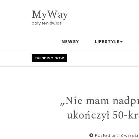
Skip to content
MyWay
cały ten świat
NEWSY
LIFESTYLE
TRENDING NOW
„Nie mam nadpr
ukończył 50-k
Posted on: 18 wrześn