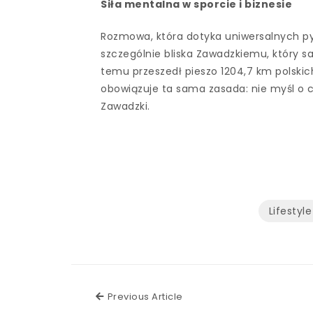
Siła mentalna w sporcie i biznesie
Rozmowa, która dotyka uniwersalnych pyt
szczególnie bliska Zawadzkiemu, który 
temu przeszedł pieszo 1204,7 km polskic
obowiązuje ta sama zasada: nie myśl o c
Zawadzki.
Lifestyle
Previous Article
Previous Article