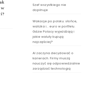
ak
Szef wszystkiego nie
ć w
dopilnuje
ci?
Wakacje po polsku: słońce,
walizka i… euro w portfelu.
Gdzie Polacy wyjeżdżają i
jakie waluty kupują
najczęściej?
AI zaczyna decydować o
karierach. Firmy muszą
nauczyć się odpowiedzialnie
zarządzać technologią