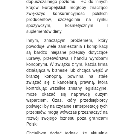
dopuszczalnego poziomu THC do innych
krajów Europejskich mogłoby znacząco
zwiększyć konkurencyjność polskich
producentów, szczególnie na rynku
spożywczym, kosmetycznym i
suplementów diety.
Innym, znaczącym problemem, który
powoduje wiele zamieszania i komplikacji
są bardzo niejasne przepisy dotyczące
uprawy, przetwórstwa i handlu wyrobami
konopnymi. W związku z tym, każda firma
działająca w biznesie lub chcąca wejść w
branżę konopną, powinna na stałe
związać się z kancelarią prawną, która
kontrolując wszelkie zmiany legislacyjne,
może okazać się naprawdę dużym
wsparciem. Czas, który przedsiębiorcy
poświęciliby na czytanie i interpretację tych
przepisów, mogą wówczas przeznaczyć na
rozwój swojego biznesu poza granicami
Polski.
Chciałbym dodać jednak, że aktualnie