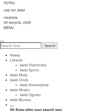
Skip
MyWay
to
cały ten świat
content
niedziela
09 sierpnia, 2026
MENU
Toggle
navigati
Search
Search
for:
Newsy
Lifestyle
świat Podróżnika
świat Sportu
świat Mody
świat Urody
świat Kosmetyków
świat Wnętrz
świat Ogrodu
świat Biznesu
Hit Enter after your search text.