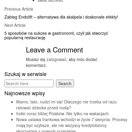
świat Biznesu
Posts
Previous
Previous Article
Article
navigation
Zabieg Endolift – alternatywa dla skalpela i doskonałe efekty!
Next
Next Article
Article
5 sposobów na sukces w gastronomii, czyli jak stworzyć
popularną restaurację
Leave a Comment
Musisz się
zalogować
, aby móc dodać
komentarz.
Szukaj w serwisie
Najnowsze wpisy
Mamo, tato, nudzi mi się! Dlaczego nie trzeba od razu
ratować dziecka przed nudą?
Indie coraz bliżej Polaków. Nie tylko na wakacjach
Nowa ustawa frankowa wchodzi w życie 7 sierpnia. Procesy
mają być szybsze, ale nie wszyscy kredytobiorcy
skorzystają z nowych przepisów