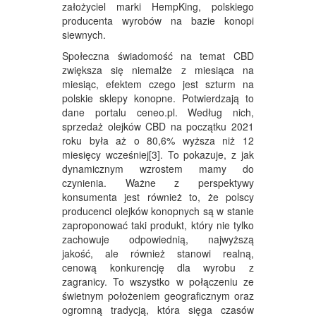
założyciel marki HempKing, polskiego
producenta wyrobów na bazie konopi
siewnych.
Społeczna świadomość na temat CBD
zwiększa się niemalże z miesiąca na
miesiąc, efektem czego jest szturm na
polskie sklepy konopne. Potwierdzają to
dane portalu ceneo.pl. Według nich,
sprzedaż olejków CBD na początku 2021
roku była aż o 80,6% wyższa niż 12
miesięcy wcześniej[3]. To pokazuje, z jak
dynamicznym wzrostem mamy do
czynienia. Ważne z perspektywy
konsumenta jest również to, że polscy
producenci olejków konopnych są w stanie
zaproponować taki produkt, który nie tylko
zachowuje odpowiednią, najwyższą
jakość, ale również stanowi realną,
cenową konkurencję dla wyrobu z
zagranicy. To wszystko w połączeniu ze
świetnym położeniem geograficznym oraz
ogromną tradycją, która sięga czasów