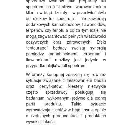
sprzedaży izolatów jako preparaty full
spectrum, co jest silnym wprowadzeniem
klienta w błąd. Izolaty – w przeciwieństwie
do olejków full spectrum – nie zawierają
dodatkowych kannabinoidów, flawonoidów,
terpenów czy fenoli, a co za tym idzie nie
mogą zagwarantować pełnych właściwości
odżywczych oraz zdrowotnych. Efekt
“entourage” będący swoistą synergią
pomiędzy kannabinoidami, terpenami i
flawonoidami możliwy jest jedynie w
przypadku olejków full spectrum.
W branży konopnej zdarzają się również
sytuacje związane z fałszowaniem badań
oraz certyfikatów. Niestety niezwykle
często sprzedawcy posługują się
badaniami wykonanymi jedynie dla jednej
partii produktu. Takie sytuacje
wprowadzają klientów w błąd i psują opinię
o rzetelnych producentach i produktach
wysokiej jakości.