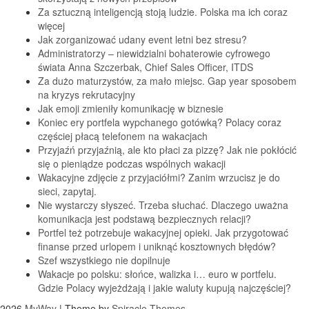
Za sztuczną inteligencją stoją ludzie. Polska ma ich coraz
więcej
Jak zorganizować udany event letni bez stresu?
Administratorzy – niewidzialni bohaterowie cyfrowego
świata Anna Szczerbak, Chief Sales Officer, ITDS
Za dużo maturzystów, za mało miejsc. Gap year sposobem
na kryzys rekrutacyjny
Jak emoji zmieniły komunikację w biznesie
Koniec ery portfela wypchanego gotówką? Polacy coraz
częściej płacą telefonem na wakacjach
Przyjaźń przyjaźnią, ale kto płaci za pizzę? Jak nie pokłócić
się o pieniądze podczas wspólnych wakacji
Wakacyjne zdjęcie z przyjaciółmi? Zanim wrzucisz je do
sieci, zapytaj.
Nie wystarczy słyszeć. Trzeba słuchać. Dlaczego uważna
komunikacja jest podstawą bezpiecznych relacji?
Portfel też potrzebuje wakacyjnej opieki. Jak przygotować
finanse przed urlopem i uniknąć kosztownych błędów?
Szef wszystkiego nie dopilnuje
Wakacje po polsku: słońce, walizka i… euro w portfelu.
Gdzie Polacy wyjeżdżają i jakie waluty kupują najczęściej?
2026
MyWay
| Theme by
Spiracle Themes