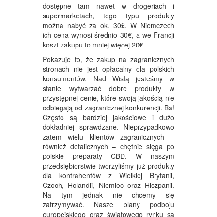
dostępne tam nawet w drogeriach i
supermarketach, tego typu produkty
można nabyć za ok. 30£. W Niemczech
ich cena wynosi średnio 30€, a we Francji
koszt zakupu to mniej więcej 20€.
Pokazuje to, że zakup na zagranicznych
stronach nie jest opłacalny dla polskich
konsumentów. Nad Wisłą jesteśmy w
stanie wytwarzać dobre produkty w
przystępnej cenie, które swoją jakością nie
odbiegają od zagranicznej konkurencji. Ba!
Często są bardziej jakościowe i dużo
dokładniej sprawdzane. Nieprzypadkowo
zatem wielu klientów zagranicznych –
również detalicznych – chętnie sięga po
polskie preparaty CBD. W naszym
przedsiębiorstwie tworzyliśmy już produkty
dla kontrahentów z Wielkiej Brytanii,
Czech, Holandii, Niemiec oraz Hiszpanii.
Na tym jednak nie chcemy się
zatrzymywać. Nasze plany podboju
europejskiego oraz światowego rynku są