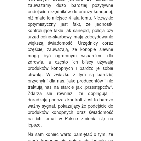
zauważamy dużo bardziej pozytywne
podejście urzędników do branży konopnej,
niż miało to miejsce 4 lata temu. Niezwykle
optymistyczny jest fakt, że jednostki
kontrolujące takie jak sanepid, policja czy
urząd celno-skarbowy mają zdecydowanie
większą świadomość. Urzędnicy coraz
częściej zauważają, że konopie siewne
mogą być ogromnym wsparciem dla
zdrowia, a często ich bliscy używają
produktów konopnych i bardzo je sobie
chwalą. W związku z tym są bardziej
przychylni dla nas, jako producentów i nie
traktują nas na starcie jak „przestępców”.
Zdarza się również, że dopingują i
doradzają podczas kontroli. Jest to bardzo
ważny sygnał, pokazujący że podejście do
produktów konopnych oraz świadomość
na ich temat w Polsce zmienia się na
lepsze.
Na sam koniec warto pamiętać o tym, że
rynek konopny nie opiera się jedynie na