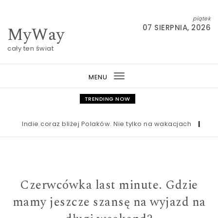
Skip to content
piątek
MyWay
07 SIERPNIA, 2026
cały ten świat
MENU
Toggle
navigation
TRENDING NOW
Indie coraz bliżej Polaków. Nie tylko na wakacjach
|
Nowa u
Czerwcówka last minute. Gdzie
mamy jeszcze szansę na wyjazd na