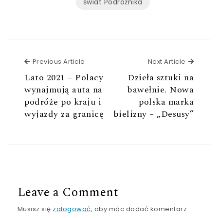
świat Podróżnika
Previous Article
Next Ar
Previous Article
Next Article
Lato 2021 – Polacy
Dzieła sztuki na
wynajmują auta na
bawełnie. Nowa
podróże po kraju i
polska marka
wyjazdy za granicę
bielizny – „Desusy”
Leave a Comment
Musisz się
zalogować
, aby móc dodać komentarz.