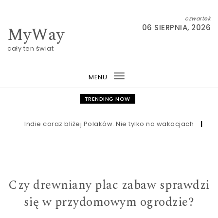
Skip to content
czwartek
MyWay
06 SIERPNIA, 2026
cały ten świat
MENU
Toggle
navigation
TRENDING NOW
Indie coraz bliżej Polaków. Nie tylko na wakacjach
|
Nowa u
Czy drewniany plac zabaw sprawdzi
się w przydomowym ogrodzie?