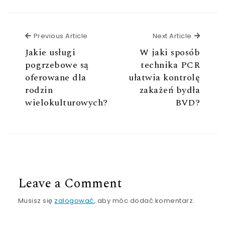
Previous Article
Next Ar
Previous Article
Next Article
Jakie usługi
W jaki sposób
pogrzebowe są
technika PCR
oferowane dla
ułatwia kontrolę
rodzin
zakażeń bydła
wielokulturowych?
BVD?
Leave a Comment
Musisz się
zalogować
, aby móc dodać komentarz.