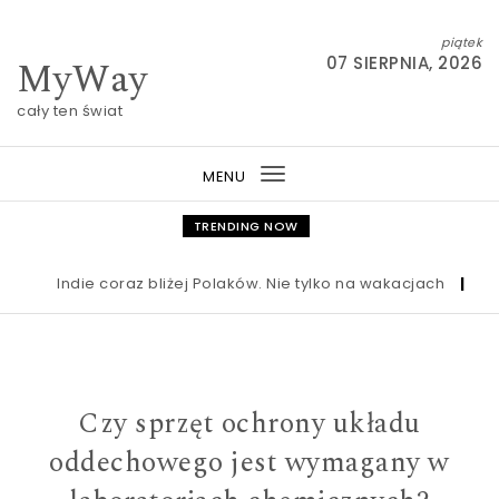
Skip to content
piątek
MyWay
07 SIERPNIA, 2026
cały ten świat
MENU
Toggle
navigation
TRENDING NOW
Indie coraz bliżej Polaków. Nie tylko na wakacjach
|
Nowa 
Czy sprzęt ochrony układu
oddechowego jest wymagany w