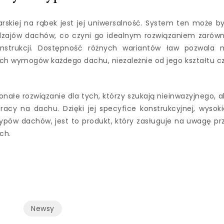
rskiej na rąbek jest jej uniwersalność. System ten może b
dzajów dachów, co czyni go idealnym rozwiązaniem zarów
onstrukcji. Dostępność różnych wariantów ław pozwala 
h wymogów każdego dachu, niezależnie od jego kształtu c
nałe rozwiązanie dla tych, którzy szukają nieinwazyjnego, a
cy na dachu. Dzięki jej specyfice konstrukcyjnej, wysoki
typów dachów, jest to produkt, który zasługuje na uwagę pr
ch.
Newsy