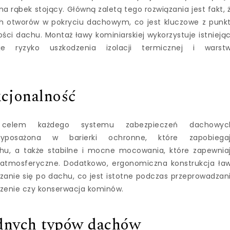
rąbek stojący. Główną zaletą tego rozwiązania jest fakt, 
 otworów w pokryciu dachowym, co jest kluczowe z punk
ości dachu. Montaż ławy kominiarskiej wykorzystuje istnieją
je ryzyko uszkodzenia izolacji termicznej i warst
kcjonalność
 celem każdego systemu zabezpieczeń dachowyc
osażona w barierki ochronne, które zapobiega
hu, a także stabilne i mocne mocowania, które zapewnia
 atmosferyczne. Dodatkowo, ergonomiczna konstrukcja ła
anie się po dachu, co jest istotne podczas przeprowadzan
czenie czy konserwacja kominów.
odnych typów dachów