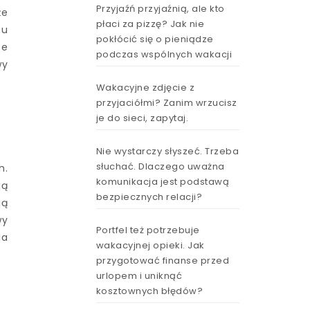
Przyjaźń przyjaźnią, ale kto
że
płaci za pizzę? Jak nie
tu
pokłócić się o pieniądze
ce
podczas wspólnych wakacji
wy
Wakacyjne zdjęcie z
przyjaciółmi? Zanim wrzucisz
je do sieci, zapytaj.
Nie wystarczy słyszeć. Trzeba
słuchać. Dlaczego uważna
h.
komunikacja jest podstawą
ją
bezpiecznych relacji?
ją
wy
Portfel też potrzebuje
ia
wakacyjnej opieki. Jak
przygotować finanse przed
urlopem i uniknąć
kosztownych błędów?