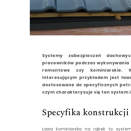
Systemy zabezpieczeń dachowyc
pracowników podczas wykonywania r
remontowe czy kominiarskie. W
interesującym przykładem jest ław
dostosowane do specyficznych potrze
czym charakteryzuje się ten system 
Specyfika konstrukcji
Ława kominiarska na rąbek to system