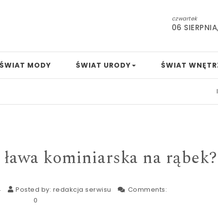
czwartek
06 SIERPNIA
ŚWIAT MODY
ŚWIAT URODY
ŚWIAT WNĘTR
Indie co
 ława kominiarska na rąbek?
4
Posted by:
redakcja serwisu
Comments:
0