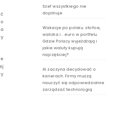
Szef wszystkiego nie
dopilnuje
yć
no
Wakacje po polsku: słońce,
na
walizka i… euro w portfelu.
zy
Gdzie Polacy wyjeżdżają i
jakie waluty kupują
najczęściej?
le
ej
AI zaczyna decydować o
zy
karierach. Firmy muszą
nauczyć się odpowiedzialnie
zarządzać technologią