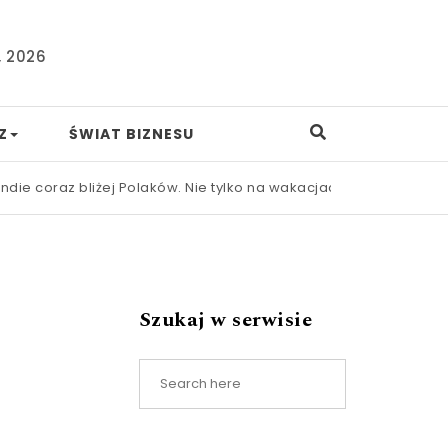
, 2026
Z
ŚWIAT BIZNESU
raz bliżej Polaków. Nie tylko na wakacjach
|
Nowa ustawa frank
Szukaj w serwisie