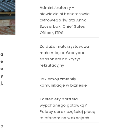
Administratorzy –
niewidzialni bohaterowie
cyfrowego świata Anna
Szczerbak, Chief Sales
Officer, ITDS
Za dużo maturzystów, za
mało miejsc. Gap year
wa
sposobem na kryzys
ce
rekrutacyjny
ie
hy
Jak emoji zmieniły
j,
komunikację w biznesie
Koniec ery portfela
wypchanego gotówką?
Polacy coraz częściej płacą
telefonem na wakacjach
 o