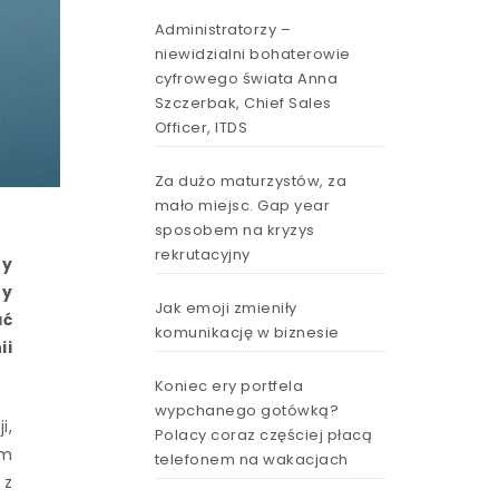
Administratorzy –
niewidzialni bohaterowie
cyfrowego świata Anna
Szczerbak, Chief Sales
Officer, ITDS
Za dużo maturzystów, za
mało miejsc. Gap year
sposobem na kryzys
rekrutacyjny
ry
ty
Jak emoji zmieniły
ać
komunikację w biznesie
ii
Koniec ery portfela
wypchanego gotówką?
i,
Polacy coraz częściej płacą
em
telefonem na wakacjach
 z