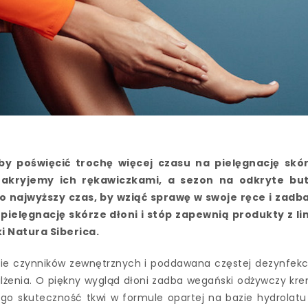
y poświęcić trochę więcej czasu na pielęgnację skó
 zakryjemy ich rękawiczkami, a sezon na odkryte bu
To najwyższy czas, by wziąć sprawę w swoje ręce i zadb
ielęgnację skórze dłoni i stóp zapewnią produkty z lin
i Natura Siberica.
nie czynników zewnętrznych i poddawana częstej dezynfekcj
ilżenia. O piękny wygląd dłoni zadba wegański odżywczy kr
Jego skuteczność tkwi w formule opartej na bazie hydrolatu