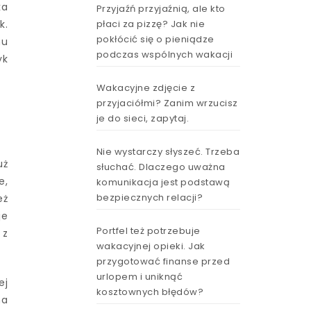
ka
Przyjaźń przyjaźnią, ale kto
płaci za pizzę? Jak nie
k.
pokłócić się o pieniądze
mu
podczas wspólnych wakacji
yk
Wakacyjne zdjęcie z
przyjaciółmi? Zanim wrzucisz
je do sieci, zapytaj.
Nie wystarczy słyszeć. Trzeba
uż
słuchać. Dlaczego uważna
e,
komunikacja jest podstawą
bezpiecznych relacji?
eż
je
Portfel też potrzebuje
 z
wakacyjnej opieki. Jak
przygotować finanse przed
urlopem i uniknąć
ej
kosztownych błędów?
na