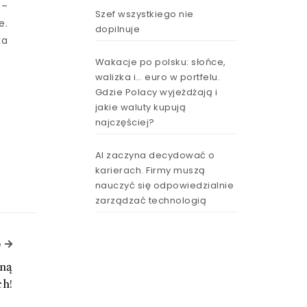
 –
Szef wszystkiego nie
e.
dopilnuje
ka
Wakacje po polsku: słońce,
walizka i… euro w portfelu.
Gdzie Polacy wyjeżdżają i
jakie waluty kupują
najczęściej?
AI zaczyna decydować o
karierach. Firmy muszą
nauczyć się odpowiedzialnie
zarządzać technologią
Next Article
e
ną
ch!