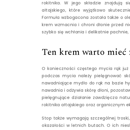
rokitnika. W jego składzie znajdują 
ałtajskiego, które wyjątkowo skuteczni
Formuła wzbogacona została także o olej
krem wzmacnia i chroni dłonie przed 
szybko się wchłania i delikatnie pachnie, 
Ten krem warto mieć 
O konieczności częstego mycia rąk już
podczas mycia należy pielęgnować skó
nawadniające mydło do rąk na bazie hydr
nawadnia i odżywia skórę dłoni, pozosta
pielęgnujące działanie zawdzięcza natu
rokitnika ałtajskiego oraz organicznym e
Stop także wymagają szczególnej troski,
okazałości w letnich butach. O ich ni