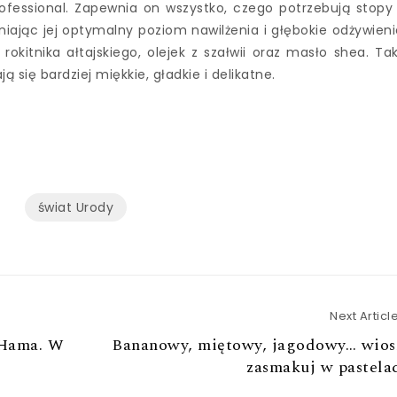
rofessional. Zapewnia on wszystko, czego potrzebują stopy
iając jej optymalny poziom nawilżenia i głębokie odżywieni
rokitnika ałtajskiego, olejek z szałwii oraz masło shea. Ta
ją się bardziej miękkie, gładkie i delikatne.
świat Urody
Next Articl
 Hama. W
Bananowy, miętowy, jagodowy… wios
zasmakuj w pastela