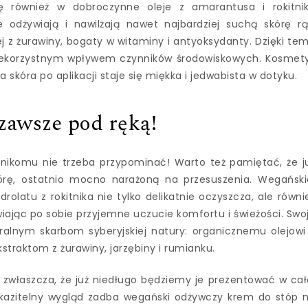
się również w dobroczynne oleje z amarantusa i rokitni
e odżywiają i nawilżają nawet najbardziej suchą skórę rą
 z żurawiny, bogaty w witaminy i antyoksydanty. Dzięki te
niekorzystnym wpływem czynników środowiskowych. Kosmet
a skóra po aplikacji staje się miękka i jedwabista w dotyku.
zawsze pod ręką!
 nikomu nie trzeba przypominać! Warto też pamiętać, że j
rę, ostatnio mocno narażoną na przesuszenia. Wegański
olatu z rokitnika nie tylko delikatnie oczyszcza, ale równi
wiając po sobie przyjemne uczucie komfortu i świeżości. Swo
ralnym skarbom syberyjskiej natury: organicznemu olejowi
kstraktom z żurawiny, jarzębiny i rumianku.
 zwłaszcza, że już niedługo będziemy je prezentować w cał
eskazitelny wygląd zadba wegański odżywczy krem do stóp 