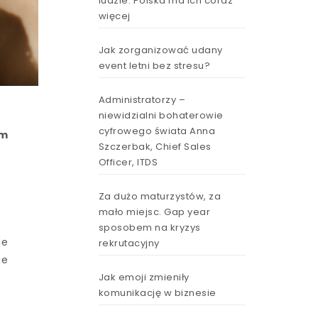
ludzie. Polska ma ich coraz
więcej
Jak zorganizować udany
event letni bez stresu?
Administratorzy –
niewidzialni bohaterowie
cyfrowego świata Anna
ym
Szczerbak, Chief Sales
Officer, ITDS
Za dużo maturzystów, za
mało miejsc. Gap year
sposobem na kryzys
ie
rekrutacyjny
ie
Jak emoji zmieniły
komunikację w biznesie