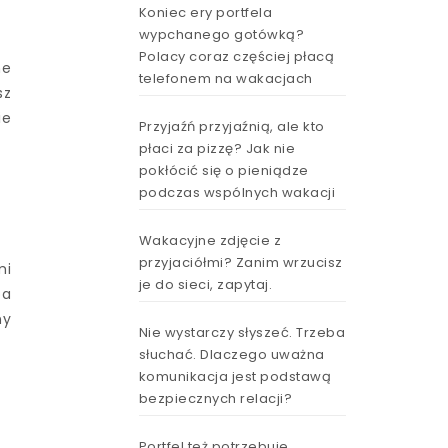
Koniec ery portfela
wypchanego gotówką?
Polacy coraz częściej płacą
ne
telefonem na wakacjach
sz
ie
Przyjaźń przyjaźnią, ale kto
płaci za pizzę? Jak nie
pokłócić się o pieniądze
podczas wspólnych wakacji
Wakacyjne zdjęcie z
przyjaciółmi? Zanim wrzucisz
mi
je do sieci, zapytaj.
pa
ny
Nie wystarczy słyszeć. Trzeba
słuchać. Dlaczego uważna
komunikacja jest podstawą
bezpiecznych relacji?
Portfel też potrzebuje