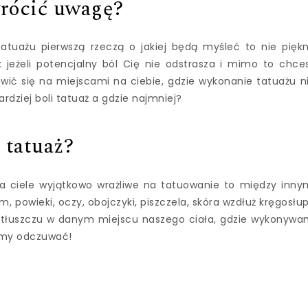
wrócić uwagę?
tatuażu pierwszą rzeczą o jakiej będą myśleć to nie pięk
ak jeżeli potencjalny ból Cię nie odstrasza i mimo to chce
wić się na miejscami na ciebie, gdzie wykonanie tatuażu n
rdziej boli tatuaż a gdzie najmniej?
 tatuaż?
 na ciele wyjątkowo wrażliwe na tatuowanie to między inny
em, powieki, oczy, obojczyki, piszczela, skóra wzdłuż kręgosłu
ej tłuszczu w danym miejscu naszego ciała, gdzie wykonywa
iemy odczuwać!