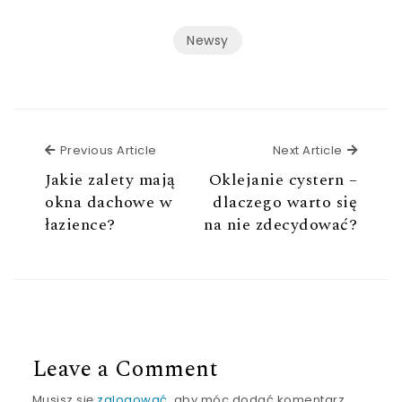
Newsy
Previous Article
Next Ar
Previous Article
Next Article
Jakie zalety mają
Oklejanie cystern –
okna dachowe w
dlaczego warto się
łazience?
na nie zdecydować?
Leave a Comment
Musisz się
zalogować
, aby móc dodać komentarz.