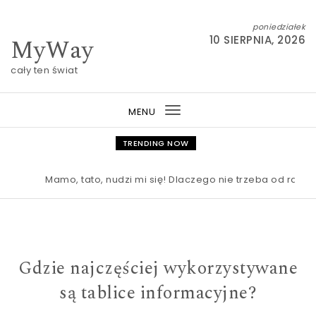
Skip to content
poniedziałek
MyWay
10 SIERPNIA, 2026
cały ten świat
MENU
Toggle
navigation
TRENDING NOW
Mamo, tato, nudzi mi się! Dlaczego nie trzeba od razu r
Gdzie najczęściej wykorzystywane
są tablice informacyjne?