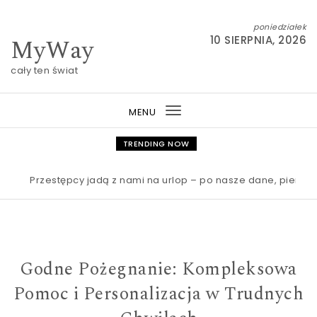
Skip to content
poniedziałek
MyWay
10 SIERPNIA, 2026
cały ten świat
MENU
Toggle
navigation
TRENDING NOW
Przestępcy jadą z nami na urlop – po nasze dane, pieniądze i
Godne Pożegnanie: Kompleksowa
Pomoc i Personalizacja w Trudnych