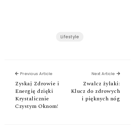
Lifestyle
Previous Article
Next Ar
Previous Article
Next Article
Zyskaj Zdrowie i
Zwalcz żylaki:
Energię dzięki
Klucz do zdrowych
Krystalicznie
i pięknych nóg
Czystym Oknom!