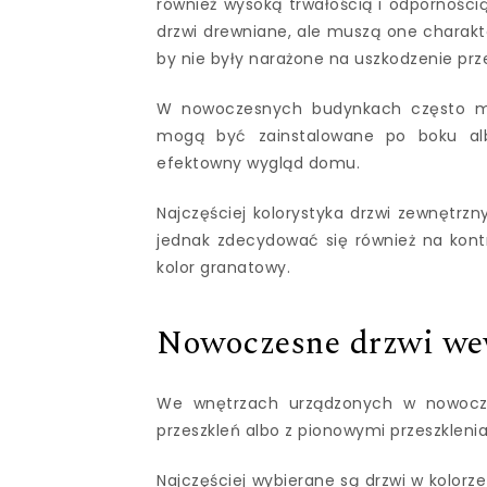
również wysoką trwałością i odpornośc
drzwi drewniane, ale muszą one charak
by nie były narażone na uszkodzenie prz
W nowoczesnych budynkach często mon
mogą być zainstalowane po boku al
efektowny wygląd domu.
Najczęściej kolorystyka drzwi zewnętrzn
jednak zdecydować się również na kontr
kolor granatowy.
Nowoczesne drzwi we
We wnętrzach urządzonych w nowocze
przeszkleń albo z pionowymi przeszklen
Najczęściej wybierane są drzwi w kolorze