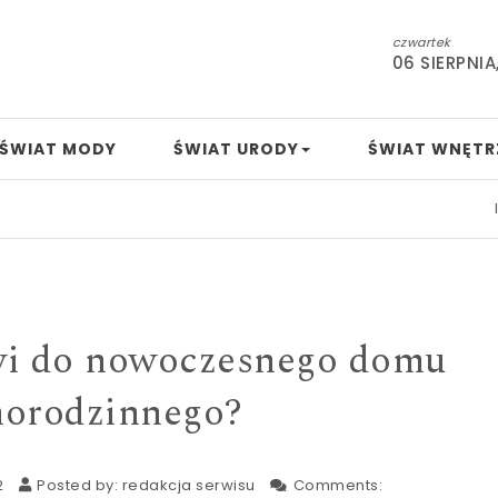
czwartek
06 SIERPNIA
ŚWIAT MODY
ŚWIAT URODY
ŚWIAT WNĘTR
Indie c
wi do nowoczesnego domu
norodzinnego?
2
Posted by:
redakcja serwisu
Comments: