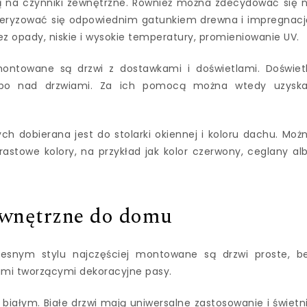
ią na czynniki zewnętrzne. Również można zdecydować się 
teryzować się odpowiednim gatunkiem drewna i impregnacj
ez opady, niskie i wysokie temperatury, promieniowanie UV.
towane są drzwi z dostawkami i doświetlami. Doświet
bo nad drzwiami. Za ich pomocą można wtedy uzysk
ych dobierana jest do stolarki okiennej i koloru dachu. Moż
astowe kolory, na przykład jak kolor czerwony, ceglany al
wnętrzne do domu
snym stylu najczęściej montowane są drzwi proste, b
iami tworzącymi dekoracyjne pasy.
 białym. Białe drzwi mają uniwersalne zastosowanie i świetn