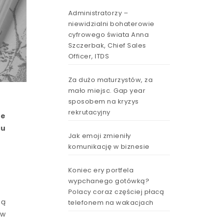
Administratorzy –
niewidzialni bohaterowie
cyfrowego świata Anna
Szczerbak, Chief Sales
Officer, ITDS
Za dużo maturzystów, za
mało miejsc. Gap year
sposobem na kryzys
rekrutacyjny
re
mu
Jak emoji zmieniły
komunikację w biznesie
Koniec ery portfela
wypchanego gotówką?
Polacy coraz częściej płacą
są
telefonem na wakacjach
 w