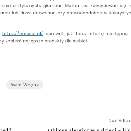
 minimalistycznych, glamour. Można też zdecydować się 
arne lub drzwi drewniane czy drewnopodobne w kolorysty
–
https://euroset.pl/
sprawdź już teraz ofertę dostępną
y znaleźć najlepsze produkty dla siebie!
świat Wnętrz
Next Articl
awdź,
Objawy alergiczne u dzieci – jak