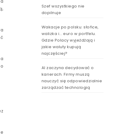
na
Szef wszystkiego nie
ą,
dopilnuje
Wakacje po polsku: słońce,
la
walizka i… euro w portfelu.
ać
Gdzie Polacy wyjeżdżają i
jakie waluty kupują
najczęściej?
na
bo
AI zaczyna decydować o
karierach. Firmy muszą
nauczyć się odpowiedzialnie
zarządzać technologią
ez
ie