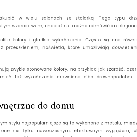
kupić w wielu salonach ze stolarką. Tego typu drz
ostym wzornictwem, chociaż nie można odmówić im elegancj
olite kolory i gładkie wykończenie. Często są one równi
 przeszkleniem, naświetla, które umożliwiają doświetlen
ą zwykle stonowane kolory, na przykład jak szarość, czer
 mieć też wykończenie drewniane albo drewnopodobne
wnętrzne do domu
m stylu najpopularniejsze są te wykonane z metalu, międ
ę one nie tylko nowoczesnym, efektownym wyglądem, a