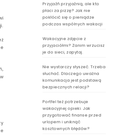
Przyjaźń przyjaźnią, ale kto
płaci za pizzę? Jak nie
pokłócić się o pieniądze
wi
podczas wspólnych wakacji
i.
Wakacyjne zdjęcie z
eż
przyjaciółmi? Zanim wrzucisz
ie
je do sieci, zapytaj.
Nie wystarczy słyszeć. Trzeba
ń,
słuchać. Dlaczego uważna
 w
komunikacja jest podstawą
bezpiecznych relacji?
Portfel też potrzebuje
wakacyjnej opieki. Jak
przygotować finanse przed
urlopem i uniknąć
zy
kosztownych błędów?
le