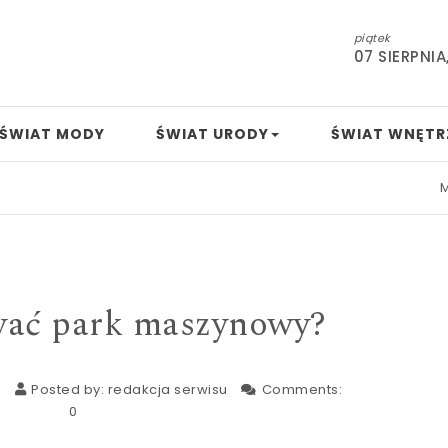
piątek
07 SIERPNIA
ŚWIAT MODY
ŚWIAT URODY
ŚWIAT WNĘTR
Mamo, ta
wać park maszynowy?
3
Posted by:
redakcja serwisu
Comments:
0