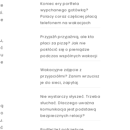
Koniec ery portfela
że
wypchanego gotówką?
i.
Polacy coraz częściej płacą
le
telefonem na wakacjach
Przyjaźń przyjaźnią, ale kto
u,
płaci za pizzę? Jak nie
ać
pokłócić się o pieniądze
tu
podczas wspólnych wakacji
ne
Wakacyjne zdjęcie z
przyjaciółmi? Zanim wrzucisz
je do sieci, zapytaj.
Nie wystarczy słyszeć. Trzeba
słuchać. Dlaczego uważna
gą
komunikacja jest podstawą
go
bezpiecznych relacji?
u.
ąć
Portfel też potrzebuje