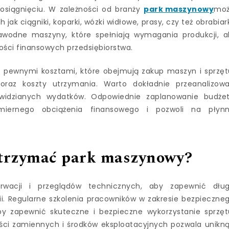
osiągnięciu. W zależności od branży
park maszynowy
mo
k ciągniki, koparki, wózki widłowe, prasy, czy też obrabiark
awodne maszyny, które spełniają wymagania produkcji, a
ści finansowych przedsiębiorstwa.
pewnymi kosztami, które obejmują zakup maszyn i sprzęt
w oraz koszty utrzymania. Warto dokładnie przeanalizow
zewidzianych wydatków. Odpowiednie zaplanowanie budże
iernego obciążenia finansowego i pozwoli na płyn
utrzymać park maszynowy?
wacji i przeglądów technicznych, aby zapewnić dłu
i. Regularne szkolenia pracowników w zakresie bezpieczne
y zapewnić skuteczne i bezpieczne wykorzystanie sprzęt
ci zamiennych i środków eksploatacyjnych pozwala unikn