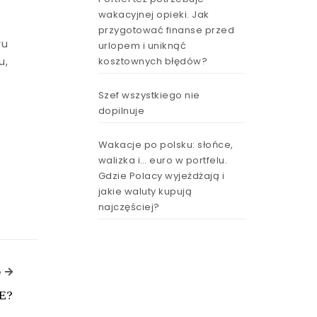
wakacyjnej opieki. Jak
przygotować finanse przed
ru
urlopem i uniknąć
kosztownych błędów?
u,
Szef wszystkiego nie
dopilnuje
Wakacje po polsku: słońce,
walizka i… euro w portfelu.
Gdzie Polacy wyjeżdżają i
jakie waluty kupują
najczęściej?
Next Article
e
PE?