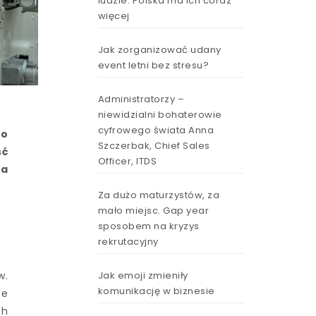
ludzie. Polska ma ich coraz
więcej
Jak zorganizować udany
event letni bez stresu?
Administratorzy –
niewidzialni bohaterowie
cyfrowego świata Anna
po
Szczerbak, Chief Sales
ść
Officer, ITDS
ka
Za dużo maturzystów, za
mało miejsc. Gap year
sposobem na kryzys
rekrutacyjny
Jak emoji zmieniły
w.
komunikację w biznesie
ne
ch