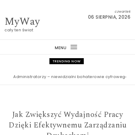
Skip to content
czwartek
MyWay
06 SIERPNIA, 2026
cały ten świat
MENU
Toggle
navigation
TRENDING NOW
Administratorzy – niewidzialni bohaterowie cyfrowego świata A
Jak Zwiększyć Wydajność Pracy
Dzięki Efektywnemu Zarządzaniu