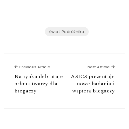
świat Podróżnika
Previous Article
Next Ar
Previous Article
Next Article
Na rynku debiutuje
ASICS prezentuje
osłona twarzy dla
nowe badania i
biegaczy
wspiera biegaczy