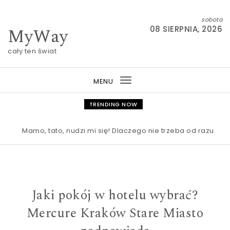
Skip to content
sobota
MyWay
08 SIERPNIA, 2026
cały ten świat
MENU
Toggle
navigation
TRENDING NOW
Mamo, tato, nudzi mi się! Dlaczego nie trzeba od razu ratowa
Jaki pokój w hotelu wybrać?
Mercure Kraków Stare Miasto