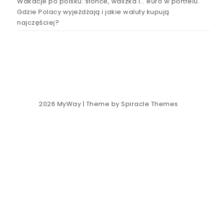
Wakacje po polsku: słońce, walizka i… euro w portfelu.
Gdzie Polacy wyjeżdżają i jakie waluty kupują
najczęściej?
2026
MyWay
| Theme by
Spiracle Themes