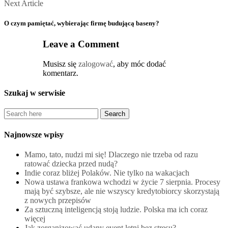
Next
Next Article
Article
O czym pamiętać, wybierając firmę budującą baseny?
Leave a Comment
Musisz się
zalogować
, aby móc dodać
komentarz.
Szukaj w serwisie
Najnowsze wpisy
Mamo, tato, nudzi mi się! Dlaczego nie trzeba od razu
ratować dziecka przed nudą?
Indie coraz bliżej Polaków. Nie tylko na wakacjach
Nowa ustawa frankowa wchodzi w życie 7 sierpnia. Procesy
mają być szybsze, ale nie wszyscy kredytobiorcy skorzystają
z nowych przepisów
Za sztuczną inteligencją stoją ludzie. Polska ma ich coraz
więcej
Jak zorganizować udany event letni bez stresu?