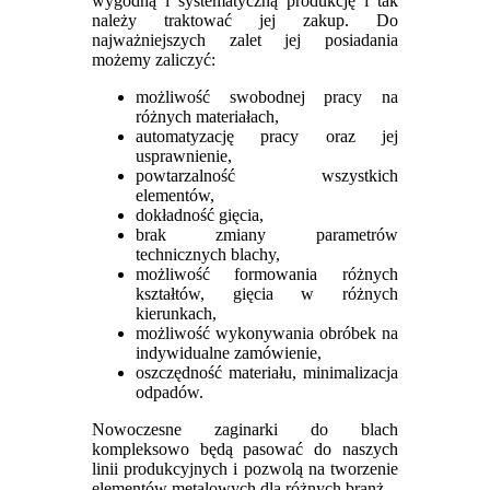
wygodną i systematyczną produkcję i tak
należy traktować jej zakup. Do
najważniejszych zalet jej posiadania
możemy zaliczyć:
możliwość swobodnej pracy na
różnych materiałach,
automatyzację pracy oraz jej
usprawnienie,
powtarzalność wszystkich
elementów,
dokładność gięcia,
brak zmiany parametrów
technicznych blachy,
możliwość formowania różnych
kształtów, gięcia w różnych
kierunkach,
możliwość wykonywania obróbek na
indywidualne zamówienie,
oszczędność materiału, minimalizacja
odpadów.
Nowoczesne zaginarki do blach
kompleksowo będą pasować do naszych
linii produkcyjnych i pozwolą na tworzenie
elementów metalowych dla różnych branż.