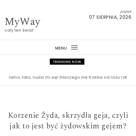
Skip to content
piątek
MyWay
07 SIERPNIA, 2026
cały ten świat
MENU
Toggle
navigation
TRENDING NOW
mo, tato, nudzi mi się! Dlaczego nie trzeba od razu ratować dz
Korzenie Żyda, skrzydła geja, czyli
jak to jest być żydowskim gejem?