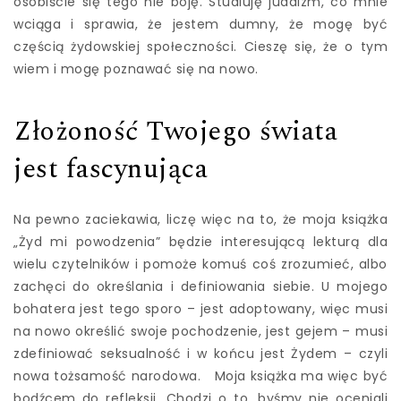
osobiście się tego nie boję. Studiuję judaizm, co mnie
wciąga i sprawia, że jestem dumny, że mogę być
częścią żydowskiej społeczności. Cieszę się, że o tym
wiem i mogę poznawać się na nowo.
Złożoność Twojego świata
jest fascynująca
Na pewno zaciekawia, liczę więc na to, że moja książka
„Żyd mi powodzenia” będzie interesującą lekturą dla
wielu czytelników i pomoże komuś coś zrozumieć, albo
zachęci do określania i definiowania siebie. U mojego
bohatera jest tego sporo – jest adoptowany, więc musi
na nowo określić swoje pochodzenie, jest gejem – musi
zdefiniować seksualność i w końcu jest Żydem – czyli
nowa tożsamość narodowa. Moja książka ma więc być
bodźcem do refleksji. Chodzi o to, byśmy nie oceniali