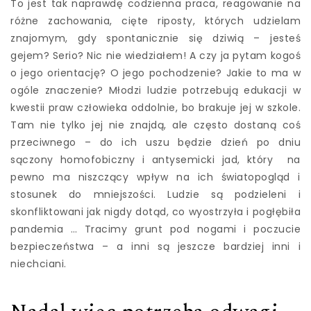
To jest tak naprawdę codzienna praca, reagowanie na
różne zachowania, cięte riposty, których udzielam
znajomym, gdy spontanicznie się dziwią – jesteś
gejem? Serio? Nic nie wiedziałem! A czy ja pytam kogoś
o jego orientację? O jego pochodzenie? Jakie to ma w
ogóle znaczenie? Młodzi ludzie potrzebują edukacji w
kwestii praw człowieka oddolnie, bo brakuje jej w szkole.
Tam nie tylko jej nie znajdą, ale często dostaną coś
przeciwnego – do ich uszu będzie dzień po dniu
sączony homofobiczny i antysemicki jad, który na
pewno ma niszczący wpływ na ich światopogląd i
stosunek do mniejszości. Ludzie są podzieleni i
skonfliktowani jak nigdy dotąd, co wyostrzyła i pogłębiła
pandemia … Tracimy grunt pod nogami i poczucie
bezpieczeństwa – a inni są jeszcze bardziej inni i
niechciani.