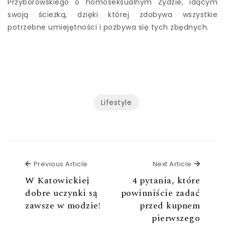
Przyborowskiego o homoseksualnym Żydzie, idącym
swoją ścieżką, dzięki której zdobywa wszystkie
potrzebne umiejętności i pozbywa się tych zbędnych.
Lifestyle
Previous Article
Next Ar
Previous Article
Next Article
W Katowickiej
4 pytania, które
dobre uczynki są
powinniście zadać
zawsze w modzie!
przed kupnem
pierwszego