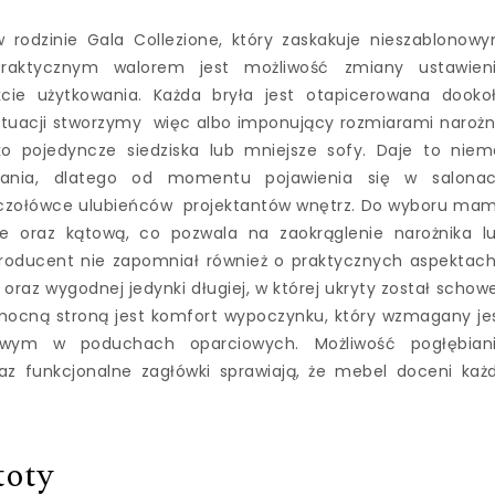
 rodzinie Gala Collezione, który zaskakuje nieszablonow
praktycznym walorem jest możliwość zmiany ustawien
cie użytkowania. Każda bryła jest otapicerowana dooko
ytuacji stworzymy więc albo imponujący rozmiarami narożn
o pojedyncze siedziska lub mniejsze sofy. Daje to niem
wania, dlatego od momentu pojawienia się w salona
w czołówce ulubieńców projektantów wnętrz. Do wyboru ma
e oraz kątową, co pozwala na zaokrąglenie narożnika l
Producent nie zapomniał również o praktycznych aspektach
oraz wygodnej jedynki długiej, w której ukryty został schow
mocną stroną jest komfort wypoczynku, który wzmagany je
owym w poduchach oparciowych. Możliwość pogłębian
raz funkcjonalne zagłówki sprawiają, że mebel doceni każ
toty