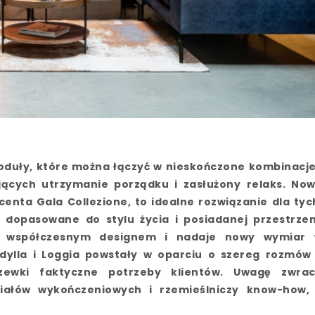
duły, które można łączyć w nieskończone kombinacje
ających utrzymanie porządku i zasłużony relaks. No
nta Gala Collezione, to idealne rozwiązanie dla tyc
 dopasowane do stylu życia i posiadanej przestrzen
ze współczesnym designem i nadaje nowy wymiar
Idylla i Loggia powstały w oparciu o szereg rozmów
zewki faktyczne potrzeby klientów. Uwagę zwra
iałów wykończeniowych i rzemieślniczy know-how,