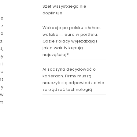
Szef wszystkiego nie
dopilnuje
ie
 z
Wakacje po polsku: słońce,
na
walizka i… euro w portfelu.
a.
Gdzie Polacy wyjeżdżają i
jakie waluty kupują
U,
najczęściej?
my
 i
AI zaczyna decydować o
pu
karierach. Firmy muszą
nt
nauczyć się odpowiedzialnie
cy
zarządzać technologią
 w
ym