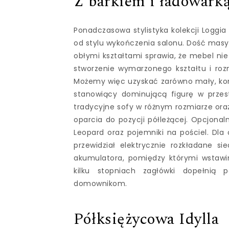
Z barkiem i ładowarką
Ponadczasowa stylistyka kolekcji Loggia
od stylu wykończenia salonu. Dość masyw
obłymi kształtami sprawia, że mebel ni
stworzenie wymarzonego kształtu i rozm
Możemy więc uzyskać zarówno mały, komp
stanowiący dominującą figurę w prze
tradycyjne sofy w różnym rozmiarze oraz 
oparcia do pozycji półleżącej. Opcjon
Leopard oraz pojemniki na pościel. Dl
przewidział elektrycznie rozkładane s
akumulatora, pomiędzy którymi wstawi
kilku stopniach zagłówki dopełnią
domownikom.
Półksiężycowa Idylla