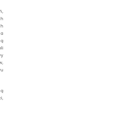
ń,
ch
ch
ia
cą
li
wy
w,
wu
są
i,