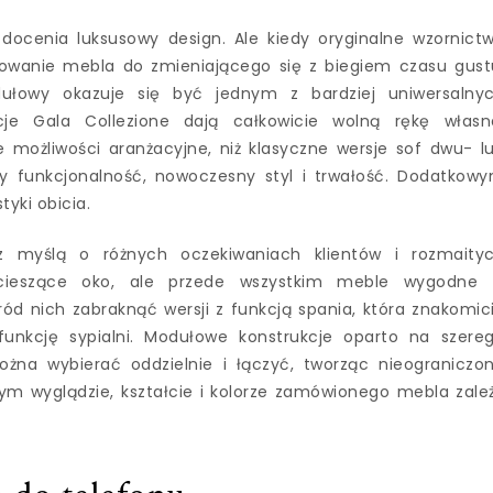
 docenia luksusowy design. Ale kiedy oryginalne wzornict
owanie mebla do zmieniającego się z biegiem czasu gust
ułowy okazuje się być jednym z bardziej uniwersalny
je Gala Collezione dają całkowicie wolną rękę własn
e możliwości aranżacyjne, niż klasyczne wersje sof dwu- l
zy funkcjonalność, nowoczesny styl i trwałość. Dodatkow
tyki obicia.
 myślą o różnych oczekiwaniach klientów i rozmaity
 cieszące oko, ale przede wszystkim meble wygodne
d nich zabraknąć wersji z funkcją spania, która znakomic
unkcję sypialni. Modułowe konstrukcje oparto na szere
na wybierać oddzielnie i łączyć, tworząc nieograniczo
nym wyglądzie, kształcie i kolorze zamówionego mebla zale