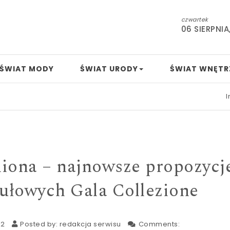
czwartek
06 SIERPNIA
ŚWIAT MODY
ŚWIAT URODY
ŚWIAT WNĘTR
Indie coraz
iona – najnowsze propozycj
łowych Gala Collezione
22
Posted by:
redakcja serwisu
Comments: