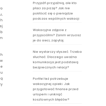
Przyjaźń przyjaźnią, ale kto
płaci za pizzę? Jak nie
wo
pokłócić się o pieniądze
u,
podczas wspólnych wakacji
ch
ej
Wakacyjne zdjęcie z
ub
przyjaciółmi? Zanim wrzucisz
ym
je do sieci, zapytaj.
Nie wystarczy słyszeć. Trzeba
ch
słuchać. Dlaczego uważna
 w
komunikacja jest podstawą
ie
bezpiecznych relacji?
gu
ną
Portfel też potrzebuje
wakacyjnej opieki. Jak
ży
przygotować finanse przed
urlopem i uniknąć
kosztownych błędów?