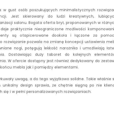
a w gust osób poszukujących minimalistycznych rozwiąza
ji. Jest skierowany do ludzi kreatywnych, lubiący
anżacji salonu. Bogata oferta brył, proponowanych w różny
k, daje praktycznie nieograniczone możliwości komponowan
ementy są otapicerowane dookoła i łączone za pomo
To rozwiązanie pozwala na zmianę koncepcji ustawienia meb
ane nogi, potęgują lekkość narożnika i umożliwiają łat
ia. Dostawiając duży taboret do kolejnych elementó
nia. W ofercie dostępny jest również dedykowany do zesta
a końcu mebla jak i pomiędzy elementami.
kuwały uwagę, a do tego wyjątkowo solidne. Takie właśnie 
 unikalny design sprawia, że chętnie sięgną po nie klienc
h się i w pełni personalizowanych rozwiązaniach.