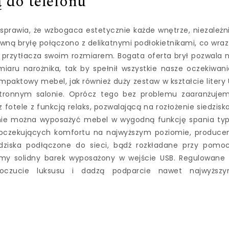
 do telefonu
 sprawia, że wzbogaca estetycznie każde wnętrze, niezależn
ną bryłę połączono z delikatnymi podłokietnikami, co wraz
e przytłacza swoim rozmiarem. Bogata oferta brył pozwala 
iaru narożnika, tak by spełnił wszystkie nasze oczekiwani
aktowy mebel, jak również duży zestaw w kształcie litery 
stronnym salonie. Oprócz tego bez problemu zaaranżuje
fotele z funkcją relaks, pozwalającą na rozłożenie siedziska
alnie można wyposażyć mebel w wygodną funkcję spania ty
a oczekujących komfortu na najwyższym poziomie, produce
iedziska podłączone do sieci, bądź rozkładane przy pomo
my solidny barek wyposażony w wejście USB. Regulowane
 poczucie luksusu i dadzą podparcie nawet najwyższ