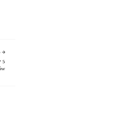
Next Article
e
P 5
ów