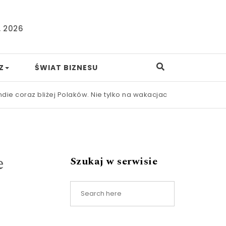
, 2026
Z
ŚWIAT BIZNESU
 bliżej Polaków. Nie tylko na wakacjach
|
Nowa ustawa frankowa
e
Szukaj w serwisie