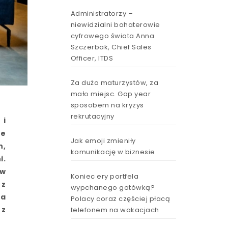
Administratorzy –
niewidzialni bohaterowie
cyfrowego świata Anna
Szczerbak, Chief Sales
Officer, ITDS
Za dużo maturzystów, za
mało miejsc. Gap year
sposobem na kryzys
rekrutacyjny
 i
we
Jak emoji zmieniły
h,
komunikację w biznesie
i.
 w
Koniec ery portfela
 z
wypchanego gotówką?
ca
Polacy coraz częściej płacą
 z
telefonem na wakacjach