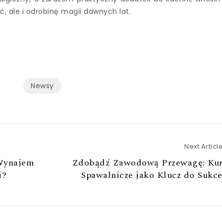
ć, ale i odrobinę magii dawnych lat.
Newsy
Next Articl
Wynajem
Zdobądź Zawodową Przewagę: Kur
i?
Spawalnicze jako Klucz do Sukc