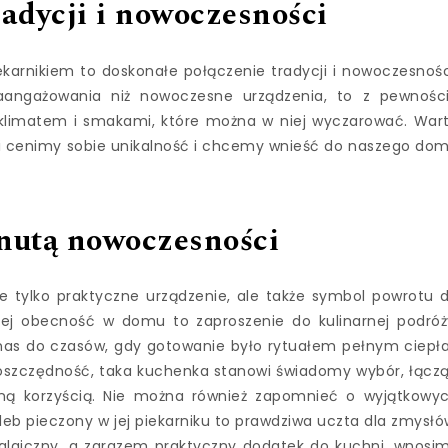
radycji i nowoczesności
arnikiem to doskonałe połączenie tradycji i nowoczesnośc
ngażowania niż nowoczesne urządzenia, to z pewnośc
klimatem i smakami, które można w niej wyczarować. War
śli cenimy sobie unikalność i chcemy wnieść do naszego do
 nutą nowoczesności
e tylko praktyczne urządzenie, ale także symbol powrotu 
 Jej obecność w domu to zaproszenie do kulinarnej podróż
nas do czasów, gdy gotowanie było rytuałem pełnym ciepła
i oszczędność, taka kuchenka stanowi świadomy wybór, łącz
zną korzyścią. Nie można również zapomnieć o wyjątkowy
eb pieczony w jej piekarniku to prawdziwa uczta dla zmysłó
talgiczny, a zarazem praktyczny dodatek do kuchni, wnosi