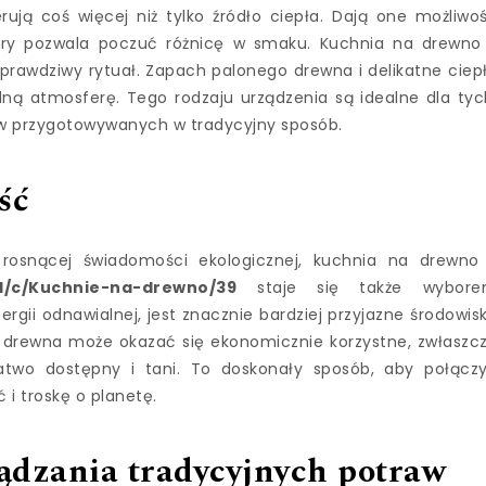
ują coś więcej niż tylko źródło ciepła. Dają one możliwo
óry pozwala poczuć różnicę w smaku. Kuchnia na drewno
e prawdziwy rytuał. Zapach palonego drewna i delikatne ciep
ną atmosferę. Tego rodzaju urządzenia są idealne dla tyc
raw przygotowywanych w tradycyjny sposób.
ść
 rosnącej świadomości ekologicznej, kuchnia na drewno
/pl/c/Kuchnie-na-drewno/39
staje się także wybor
rgii odnawialnej, jest znacznie bardziej przyjazne środowis
 z drewna może okazać się ekonomicznie korzystne, zwłaszc
łatwo dostępny i tani. To doskonały sposób, aby połącz
i troskę o planetę.
ądzania tradycyjnych potraw