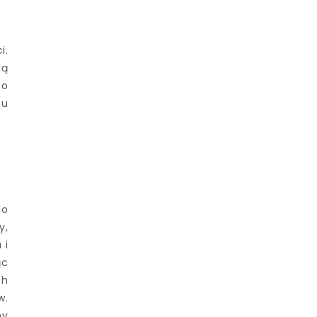
i.
ią
to
mu
do
y,
 i
ąc
ch
w.
my