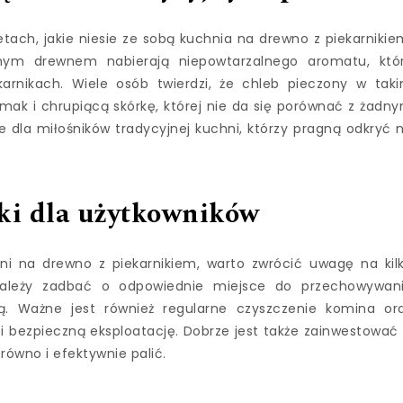
ach, jakie niesie ze sobą kuchnia na drewno z piekarnikie
nym drewnem nabierają niepowtarzalnego aromatu, któ
rnikach. Wiele osób twierdzi, że chleb pieczony w tak
mak i chrupiącą skórkę, której nie da się porównać z żadn
 dla miłośników tradycyjnej kuchni, którzy pragną odkryć 
ki dla użytkowników
i na drewno z piekarnikiem, warto zwrócić uwagę na kil
, należy zadbać o odpowiednie miejsce do przechowywan
. Ważne jest również regularne czyszczenie komina or
 i bezpieczną eksploatację. Dobrze jest także zainwestować
 równo i efektywnie palić.