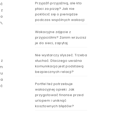
Przyjaźń przyjaźnią, ale kto
ść
płaci za pizzę? Jak nie
 z
pokłócić się o pieniądze
ło
podczas wspólnych wakacji
h,
Wakacyjne zdjęcie z
przyjaciółmi? Zanim wrzucisz
je do sieci, zapytaj.
Nie wystarczy słyszeć. Trzeba
 z
słuchać. Dlaczego uważna
komunikacja jest podstawą
em
bezpiecznych relacji?
ku
za
Portfel też potrzebuje
yć
wakacyjnej opieki. Jak
przygotować finanse przed
urlopem i uniknąć
kosztownych błędów?