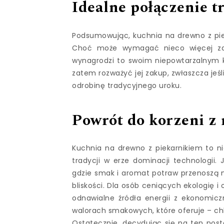
Idealne połączenie t
Podsumowując, kuchnia na drewno z piek
Choć może wymagać nieco więcej zaa
wynagrodzi to swoim niepowtarzalnym 
zatem rozważyć jej zakup, zwłaszcza je
odrobinę tradycyjnego uroku.
Powrót do korzeni z
Kuchnia na drewno z piekarnikiem to ni
tradycji w erze dominacji technologii.
gdzie smak i aromat potraw przenoszą 
bliskości. Dla osób ceniących ekologię 
odnawialne źródła energii z ekonomic
walorach smakowych, które oferuje – chl
Ostatecznie, decydując się na ten nos