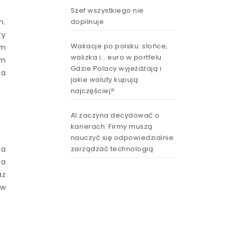
Szef wszystkiego nie
dopilnuje
m.
ry
Wakacje po polsku: słońce,
im
walizka i… euro w portfelu.
ym
Gdzie Polacy wyjeżdżają i
na
jakie waluty kupują
najczęściej?
AI zaczyna decydować o
karierach. Firmy muszą
nauczyć się odpowiedzialnie
zarządzać technologią
ka
ia
az
 w