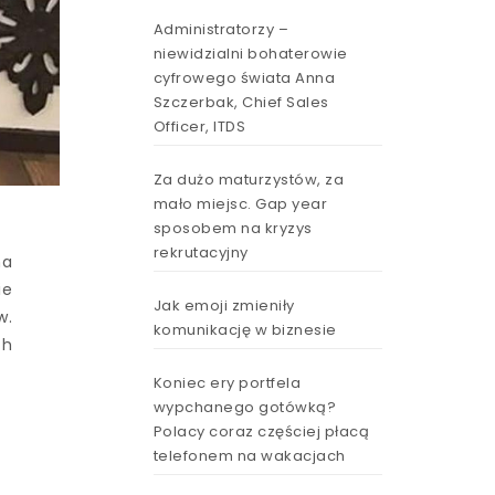
Administratorzy –
niewidzialni bohaterowie
cyfrowego świata Anna
Szczerbak, Chief Sales
Officer, ITDS
Za dużo maturzystów, za
mało miejsc. Gap year
sposobem na kryzys
rekrutacyjny
na
ie
Jak emoji zmieniły
w.
komunikację w biznesie
ch
Koniec ery portfela
wypchanego gotówką?
Polacy coraz częściej płacą
telefonem na wakacjach