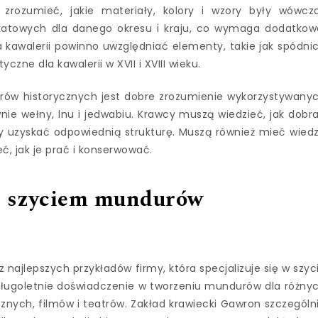
zrozumieć, jakie materiały, kolory i wzory były wówcz
nikatowych dla danego okresu i kraju, co wymaga dodatkow
 kawalerii powinno uwzględniać elementy, takie jak spódni
yczne dla kawalerii w XVII i XVIII wieku.
w historycznych jest dobre zrozumienie wykorzystywany
ie wełny, lnu i jedwabiu. Krawcy muszą wiedzieć, jak dobr
by uzyskać odpowiednią strukturę. Muszą również mieć wied
ć, jak je prać i konserwować.
ę szyciem mundurów
 najlepszych przykładów firmy, która specjalizuje się w szyc
ługoletnie doświadczenie w tworzeniu mundurów dla różny
cznych, filmów i teatrów. Zakład krawiecki Gawron szczególn