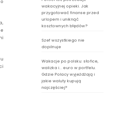
go
wakacyjnej opieki. Jak
przygotować finanse przed
urlopem i uniknąć
a,
kosztownych błędów?
ne
ni
Szef wszystkiego nie
dopilnuje
lu
Wakacje po polsku: słońce,
ci
walizka i… euro w portfelu.
Gdzie Polacy wyjeżdżają i
jakie waluty kupują
najczęściej?