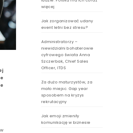
ludzie. Polska ma ich coraz
więcej
Jak zorganizować udany
event letni bez stresu?
Administratorzy –
niewidzialni bohaterowie
cyfrowego świata Anna
Szczerbak, Chief Sales
Officer, ITDS
ej
ie
Za dużo maturzystów, za
ie
mało miejsc. Gap year
sposobem na kryzys
rekrutacyjny
Jak emoji zmieniły
komunikację w biznesie
 w