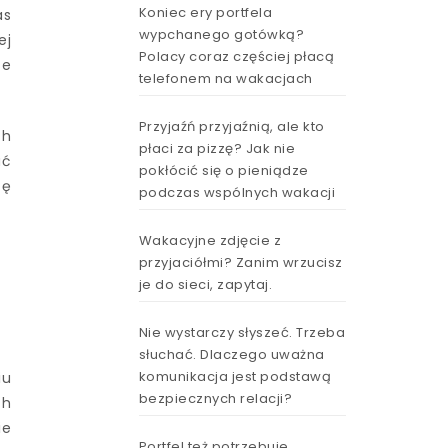
Koniec ery portfela
as
wypchanego gotówką?
ej
Polacy coraz częściej płacą
ce
telefonem na wakacjach
Przyjaźń przyjaźnią, ale kto
ch
płaci za pizzę? Jak nie
ać
pokłócić się o pieniądze
zę
podczas wspólnych wakacji
Wakacyjne zdjęcie z
przyjaciółmi? Zanim wrzucisz
je do sieci, zapytaj.
Nie wystarczy słyszeć. Trzeba
słuchać. Dlaczego uważna
komunikacja jest podstawą
iu
bezpiecznych relacji?
ch
ie
Portfel też potrzebuje