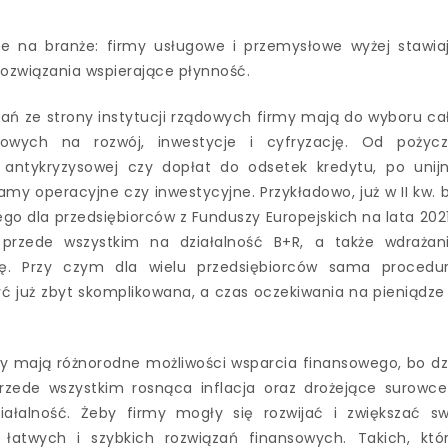
e na branże: firmy usługowe i przemysłowe wyżej stawia
ozwiązania wspierające płynność.
ań ze strony instytucji rządowych firmy mają do wyboru ca
wych na rozwój, inwestycje i cyfryzację. Od pożycz
zy antykryzysowej czy dopłat do odsetek kredytu, po unij
my operacyjne czy inwestycyjne. Przykładowo, już w II kw. b
go dla przedsiębiorców z Funduszy Europejskich na lata 202
rzede wszystkim na działalność B+R, a także wdrażan
ację. Przy czym dla wielu przedsiębiorców sama procedu
ć już zbyt skomplikowana, a czas oczekiwania na pieniądze
cy mają różnorodne możliwości wsparcia finansowego, bo dz
 przede wszystkim rosnąca inflacja oraz drożejące surowce
iałalność. Żeby firmy mogły się rozwijać i zwiększać s
 łatwych i szybkich rozwiązań finansowych. Takich, któ