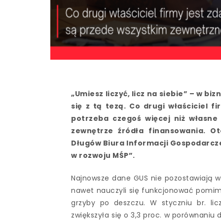
„Umiesz liczyć, licz na siebie” – w b
się z tą tezą. Co drugi właściciel f
potrzeba czegoś więcej niż własne
zewnętrze źródła finansowania. Ot
Długów Biura Informacji Gospodarczej
w rozwoju MŚP”.
Najnowsze dane GUS nie pozostawiają wąt
nawet nauczyli się funkcjonować pomimo 
grzyby po deszczu. W styczniu br. l
zwiększyła się o 3,3 proc. w porównaniu 