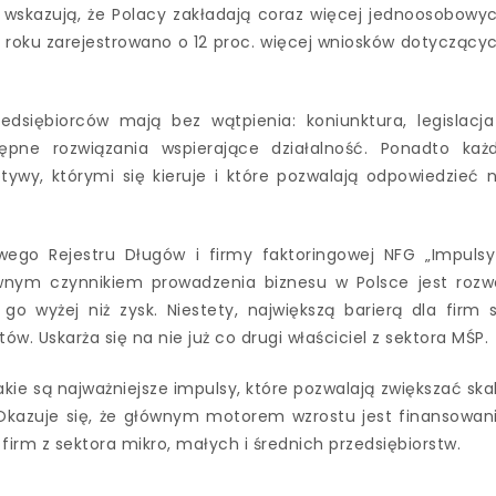
 wskazują, że Polacy zakładają coraz więcej jednoosobowy
 roku zarejestrowano o 12 proc. więcej wniosków dotyczący
siębiorców mają bez wątpienia: koniunktura, legislacja
ępne rozwiązania wspierające działalność. Ponadto każ
ywy, którymi się kieruje i które pozwalają odpowiedzieć 
ego Rejestru Długów i firmy faktoringowej NFG „Impulsy
wnym czynnikiem prowadzenia biznesu w Polsce jest rozw
go wyżej niż zysk. Niestety, największą barierą dla firm 
w. Uskarża się na nie już co drugi właściciel z sektora MŚP.
kie są najważniejsze impulsy, które pozwalają zwiększać ska
? Okazuje się, że głównym motorem wzrostu jest finansowan
irm z sektora mikro, małych i średnich przedsiębiorstw.