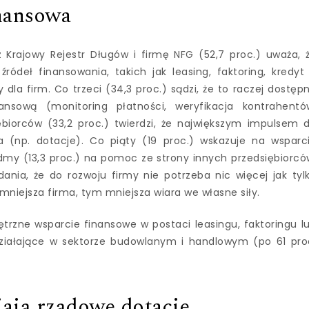
nansowa
 Krajowy Rejestr Długów i firmę NFG (52,7 proc.) uważa, 
ródeł finansowania, takich jak leasing, faktoring, kredyt
dla firm. Co trzeci (34,3 proc.) sądzi, że to raczej dostęp
ansową (monitoring płatności, weryfikacja kontrahentó
ębiorców (33,2 proc.) twierdzi, że największym impulsem 
 (np. dotacje). Co piąty (19 proc.) wskazuje na wsparc
iódmy (13,3 proc.) na pomoc ze strony innych przedsiębiorcó
ania, że do rozwoju firmy nie potrzeba nic więcej jak tyl
mniejsza firma, tym mniejsza wiara we własne siły.
rzne wsparcie finansowe w postaci leasingu, faktoringu l
 działające w sektorze budowlanym i handlowym (po 61 pro
iają rządowe dotacje