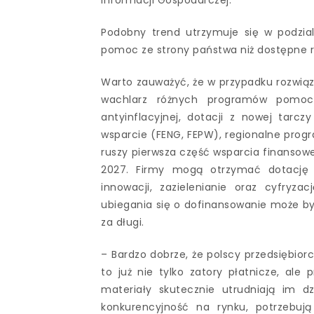
Informacji Gospodarczej.
Podobny trend utrzymuje się w podzial
pomoc ze strony państwa niż dostępne r
Warto zauważyć, że w przypadku rozwiąz
wachlarz różnych programów pomoco
antyinflacyjnej, dotacji z nowej tarc
wsparcie (FENG, FEPW), regionalne progra
ruszy pierwsza część wsparcia finansowe
2027. Firmy mogą otrzymać dotację p
innowacji, zazielenianie oraz cyfryz
ubiegania się o dofinansowanie może by
za długi.
– Bardzo dobrze, że polscy przedsiębior
to już nie tylko zatory płatnicze, ale
materiały skutecznie utrudniają im dz
konkurencyjność na rynku, potrzebują