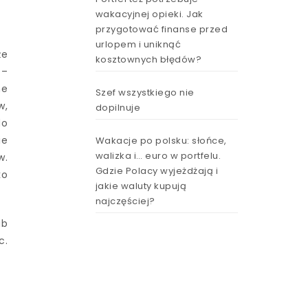
wakacyjnej opieki. Jak
przygotować finanse przed
urlopem i uniknąć
że
kosztownych błędów?
 –
ne
Szef wszystkiego nie
w,
dopilnuje
do
ie
Wakacje po polsku: słońce,
walizka i… euro w portfelu.
w.
Gdzie Polacy wyjeżdżają i
ko
jakie waluty kupują
najczęściej?
ub
c.