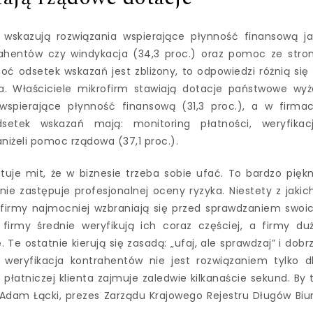
 wskazują rozwiązania wspierające płynność finansową ja
trahentów czy windykacja (34,3 proc.) oraz pomoc ze stro
hoć odsetek wskazań jest zbliżony, to odpowiedzi różnią się
wa. Właściciele mikrofirm stawiają dotacje państwowe wyż
 wspierające płynność finansową (31,3 proc.), a w firma
setek wskazań mają: monitoring płatności, weryfikac
niżeli pomoc rządowa (37,1 proc.).
uje mit, że w biznesie trzeba sobie ufać. To bardzo pięk
ie zastępuje profesjonalnej oceny ryzyka. Niestety z jakic
firmy najmocniej wzbraniają się przed sprawdzaniem swoi
firmy średnie weryfikują ich coraz częściej, a firmy du
Te ostatnie kierują się zasadą: „ufaj, ale sprawdzaj” i dobr
weryfikacja kontrahentów nie jest rozwiązaniem tylko d
 płatniczej klienta zajmuje zaledwie kilkanaście sekund. By 
 Adam Łącki, prezes Zarządu Krajowego Rejestru Długów Biu