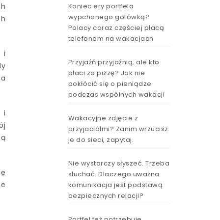
Koniec ery portfela
ch
wypchanego gotówką?
ch
Polacy coraz częściej płacą
telefonem na wakacjach
 i
Przyjaźń przyjaźnią, ale kto
dy
płaci za pizzę? Jak nie
na
pokłócić się o pieniądze
podczas wspólnych wakacji
 i
Wakacyjne zdjęcie z
ój
przyjaciółmi? Zanim wrzucisz
są
je do sieci, zapytaj.
Nie wystarczy słyszeć. Trzeba
lę
słuchać. Dlaczego uważna
ie
komunikacja jest podstawą
bezpiecznych relacji?
Portfel też potrzebuje