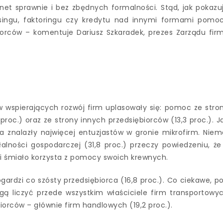
net sprawnie i bez zbędnych formalności. Stąd, jak pokazu
singu, faktoringu czy kredytu nad innymi formami pomo
orców – komentuje Dariusz Szkaradek, prezes Zarządu fir
 wspierających rozwój firm uplasowały się: pomoc ze stro
 proc.) oraz ze strony innych przedsiębiorców (13,3 proc.). J
 znalazły najwięcej entuzjastów w gronie mikrofirm. Niem
łalności gospodarczej (31,8 proc.) przeczy powiedzeniu, że
u i śmiało korzysta z pomocy swoich krewnych.
ardzi co szósty przedsiębiorca (16,8 proc.). Co ciekawe, p
 liczyć przede wszystkim właściciele firm transportowy
iorców – głównie firm handlowych (19,2 proc.).