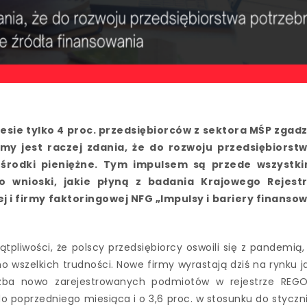
iznesie tylko 4 proc. przedsiębiorców z sektora MŚP zgad
irmy jest raczej zdania, że do rozwoju przedsiębiorst
 środki pieniężne. Tym impulsem są przede wszystk
o wnioski, jakie płyną z badania Krajowego Rejest
 i firmy faktoringowej NFG „Impulsy i bariery finanso
pliwości, że polscy przedsiębiorcy oswoili się z pandemią,
wszelkich trudności. Nowe firmy wyrastają dziś na rynku j
iczba nowo zarejestrowanych podmiotów w rejestrze REG
do poprzedniego miesiąca i o 3,6 proc. w stosunku do styczn