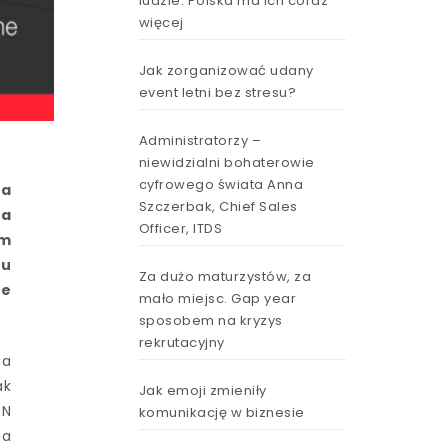
ludzie. Polska ma ich coraz
więcej
Jak zorganizować udany
event letni bez stresu?
Administratorzy –
niewidzialni bohaterowie
cyfrowego świata Anna
za
Szczerbak, Chief Sales
wa
Officer, ITDS
im
ru
Za dużo maturzystów, za
we
mało miejsc. Gap year
sposobem na kryzys
rekrutacyjny
 a
ak
Jak emoji zmieniły
ON
komunikację w biznesie
ia