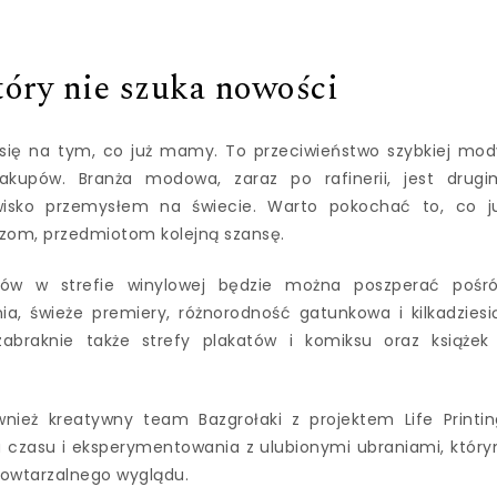
 który nie szuka nowości
a się na tym, co już mamy. To przeciwieństwo szybkiej mod
akupów. Branża modowa, zaraz po rafinerii, jest drugi
owisko przemysłem na świecie. Warto pokochać to, co j
zom, przedmiotom kolejną szansę.
ków w strefie winylowej będzie można poszperać pośr
a, świeże premiery, różnorodność gatunkowa i kilkadziesi
abraknie także strefy plakatów i komiksu oraz książek
ież kreatywny team Bazgrołaki z projektem Life Printin
a czasu i eksperymentowania z ulubionymi ubraniami, któr
powtarzalnego wyglądu.