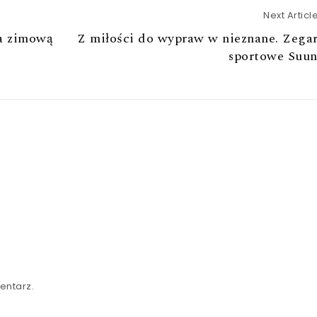
Next Articl
na zimową
Z miłości do wypraw w nieznane. Zega
sportowe Suun
entarz.