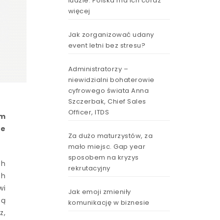
ludzie. Polska ma ich coraz
więcej
Jak zorganizować udany
event letni bez stresu?
Administratorzy –
niewidzialni bohaterowie
cyfrowego świata Anna
Szczerbak, Chief Sales
Officer, ITDS
em
ge
Za dużo maturzystów, za
mało miejsc. Gap year
sposobem na kryzys
ch
rekrutacyjny
ch
wi
Jak emoji zmieniły
ną
komunikację w biznesie
z,