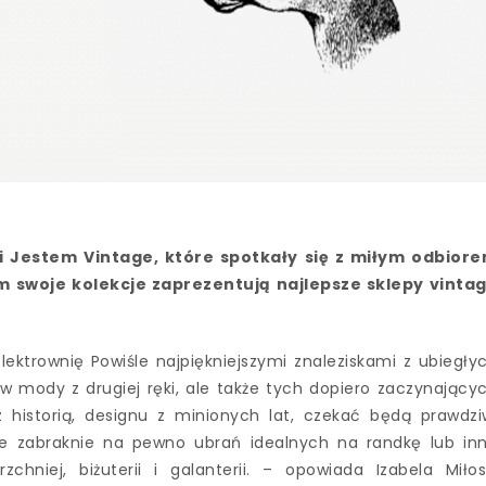
 Jestem Vintage, które spotkały się z miłym odbior
 swoje kolekcje zaprezentują najlepsze sklepy vinta
ktrownię Powiśle najpiękniejszymi znaleziskami z ubiegły
 mody z drugiej ręki, ale także tych dopiero zaczynający
historią, designu z minionych lat, czekać będą prawdzi
ie zabraknie na pewno ubrań idealnych na randkę lub in
chniej, biżuterii i galanterii. – opowiada Izabela Miłos