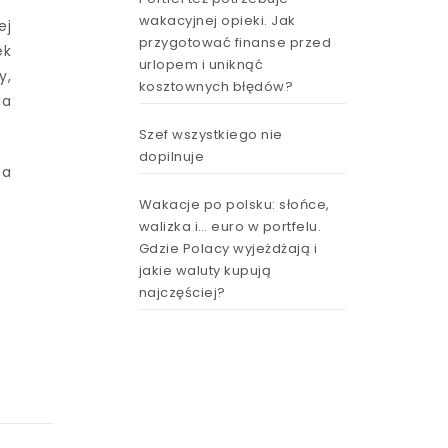
wakacyjnej opieki. Jak
ej
przygotować finanse przed
ek
urlopem i uniknąć
y,
kosztownych błędów?
ia
Szef wszystkiego nie
dopilnuje
na
Wakacje po polsku: słońce,
walizka i… euro w portfelu.
Gdzie Polacy wyjeżdżają i
jakie waluty kupują
najczęściej?