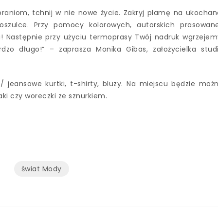
aniom, tchnij w nie nowe życie. Zakryj plamę na ukochan
koszulce. Przy pomocy kolorowych, autorskich prasowan
i! Następnie przy użyciu termoprasy Twój nadruk wgrzejem
dzo długo!” – zaprasza Monika Gibas, założycielka stud
/ jeansowe kurtki, t-shirty, bluzy. Na miejscu będzie moż
aki czy woreczki ze sznurkiem.
świat Mody