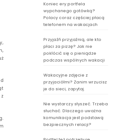
Koniec ery portfela
wypchanego gotówką?
Polacy coraz częściej płacą
telefonem na wakacjach
Przyjaźń przyjaźnią, ale kto
y,
płaci za pizzę? Jak nie
m,
pokłócić się o pieniądze
uż
podczas wspólnych wakacji
Wakacyjne zdjęcie z
ód
przyjaciółmi? Zanim wrzucisz
ąt
je do sieci, zapytaj.
 z
Nie wystarczy słyszeć. Trzeba
słuchać. Dlaczego uważna
komunikacja jest podstawą
g.
bezpiecznych relacji?
ym
Portfel też potrzebuje