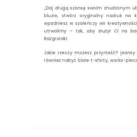
„Daj drugą szansę swoim znudzonym ubr
bluzie, stwórz oryginalny nadruk na 
wpadniesz w szaleńczy wir kreatywnośc
utrwalimy – tak, aby służył Ci na bar
Bazgrołaki.
Jakie rzeczy możesz przynieść? jeansy 
również nabyć białe t-shirty, worko-plec