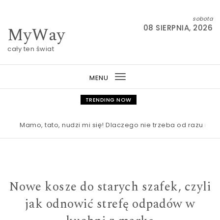
Skip to content
sobota
MyWay
08 SIERPNIA, 2026
cały ten świat
MENU
Toggle
navigation
TRENDING NOW
Mamo, tato, nudzi mi się! Dlaczego nie trzeba od razu ratowa
Nowe kosze do starych szafek, czyli
jak odnowić strefę odpadów w