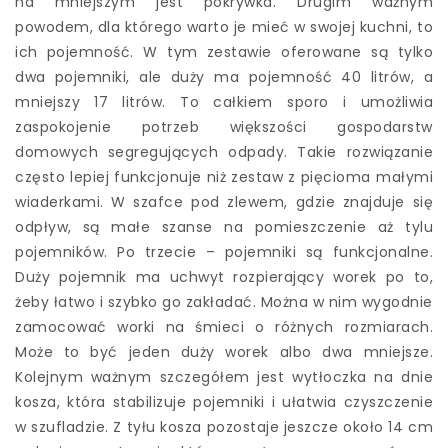
na mniejszym jest pokrywka. Drugim ważnym
powodem, dla którego warto je mieć w swojej kuchni, to
ich pojemność. W tym zestawie oferowane są tylko
dwa pojemniki, ale duży ma pojemność 40 litrów, a
mniejszy 17 litrów. To całkiem sporo i umożliwia
zaspokojenie potrzeb większości gospodarstw
domowych segregujących odpady. Takie rozwiązanie
często lepiej funkcjonuje niż zestaw z pięcioma małymi
wiaderkami. W szafce pod zlewem, gdzie znajduje się
odpływ, są małe szanse na pomieszczenie aż tylu
pojemników. Po trzecie – pojemniki są funkcjonalne.
Duży pojemnik ma uchwyt rozpierający worek po to,
żeby łatwo i szybko go zakładać. Można w nim wygodnie
zamocować worki na śmieci o różnych rozmiarach.
Może to być jeden duży worek albo dwa mniejsze.
Kolejnym ważnym szczegółem jest wytłoczka na dnie
kosza, która stabilizuje pojemniki i ułatwia czyszczenie
w szufladzie. Z tyłu kosza pozostaje jeszcze około 14 cm