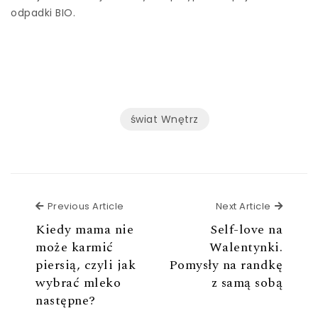
odpadki BIO.
świat Wnętrz
Previous Article
Next Ar
Previous Article
Next Article
Kiedy mama nie
Self-love na
może karmić
Walentynki.
piersią, czyli jak
Pomysły na randkę
wybrać mleko
z samą sobą
następne?