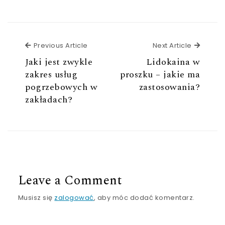
Previous Article
Next Ar
Previous Article
Next Article
Jaki jest zwykle
Lidokaina w
zakres usług
proszku – jakie ma
pogrzebowych w
zastosowania?
zakładach?
Leave a Comment
Musisz się
zalogować
, aby móc dodać komentarz.