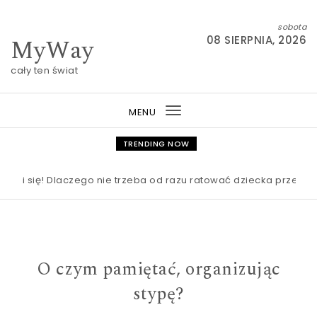
Skip to content
sobota
MyWay
08 SIERPNIA, 2026
cały ten świat
MENU
Toggle
navigation
TRENDING NOW
mi się! Dlaczego nie trzeba od razu ratować dziecka przed nudą
O czym pamiętać, organizując
stypę?