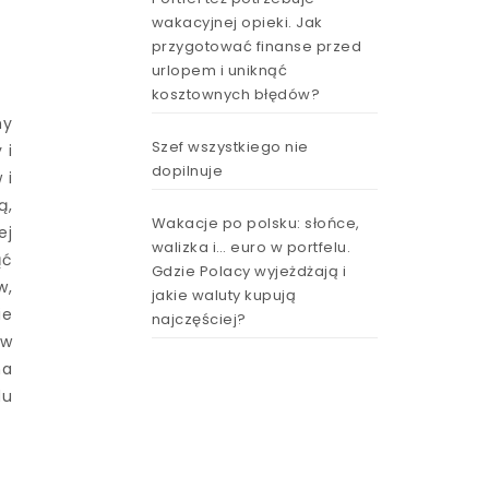
wakacyjnej opieki. Jak
przygotować finanse przed
urlopem i uniknąć
kosztownych błędów?
my
Szef wszystkiego nie
 i
dopilnuje
 i
ą,
Wakacje po polsku: słońce,
ej
walizka i… euro w portfelu.
ąć
Gdzie Polacy wyjeżdżają i
w,
jakie waluty kupują
ie
najczęściej?
 w
na
du