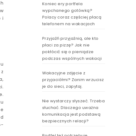
ch
Koniec ery portfela
wypchanego gotówką?
 w
Polacy coraz częściej płacą
 i
telefonem na wakacjach
Przyjaźń przyjaźnią, ale kto
płaci za pizzę? Jak nie
pokłócić się o pieniądze
podczas wspólnych wakacji
mu
 z
Wakacyjne zdjęcie z
a,
przyjaciółmi? Zanim wrzucisz
je do sieci, zapytaj.
i.
e.
Nie wystarczy słyszeć. Trzeba
ku
słuchać. Dlaczego uważna
ne
komunikacja jest podstawą
ad
bezpiecznych relacji?
o-
Portfel też potrzebuje