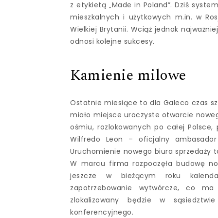
z etykietą „Made in Poland”. Dziś sys
mieszkalnych i użytkowych m.in. w Rosji
Wielkiej Brytanii. Wciąż jednak najważni
odnosi kolejne sukcesy.
Kamienie milowe
Ostatnie miesiące to dla Galeco czas sz
miało miejsce uroczyste otwarcie nowe
ośmiu, rozlokowanych po całej Polsce, p
Wilfredo Leon – oficjalny ambasador 
Uruchomienie nowego biura sprzedaży to 
W marcu firma rozpoczęła budowę now
jeszcze w bieżącym roku kalenda
zapotrzebowanie wytwórcze, co ma 
zlokalizowany będzie w sąsiedztwi
konferencyjnego.