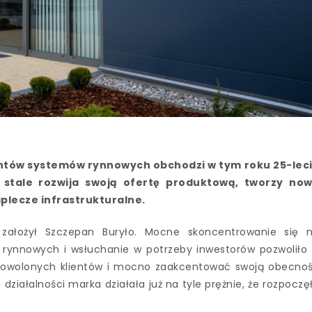
ntów systemów rynnowych obchodzi w tym roku 25-lec
u, stale rozwija swoją ofertę produktową, tworzy no
aplecze infrastrukturalne.
założył Szczepan Buryło. Mocne skoncentrowanie się 
rynnowych i wsłuchanie w potrzeby inwestorów pozwoliło
adowolonych klientów i mocno zaakcentować swoją obecno
działalności marka działała już na tyle prężnie, że rozpoczę