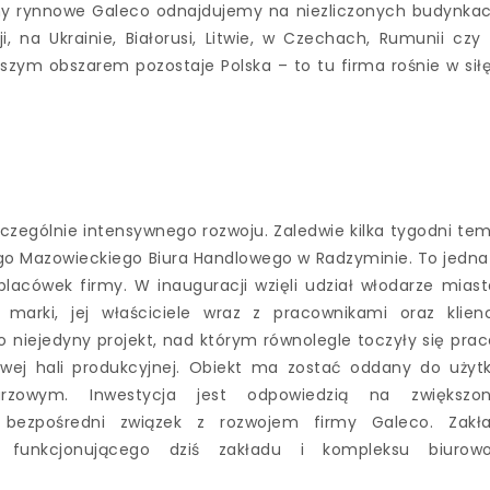
temy rynnowe Galeco odnajdujemy na niezliczonych budynka
, na Ukrainie, Białorusi, Litwie, w Czechach, Rumunii czy
ejszym obszarem pozostaje Polska – to tu firma rośnie w siłę
czególnie intensywnego rozwoju. Zaledwie kilka tygodni te
go Mazowieckiego Biura Handlowego w Radzyminie. To jedna
lacówek firmy. W inauguracji wzięli udział włodarze miast
marki, jej właściciele wraz z pracownikami oraz klienc
niejedyny projekt, nad którym równolegle toczyły się prac
ej hali produkcyjnej. Obiekt ma zostać oddany do użyt
rzowym. Inwestycja jest odpowiedzią na zwiększo
bezpośredni związek z rozwojem firmy Galeco. Zakł
e funkcjonującego dziś zakładu i kompleksu biurow