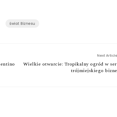
świat Biznesu
Next Articl
sentino
Wielkie otwarcie: Tropikalny ogród w se
trójmiejskiego bizn