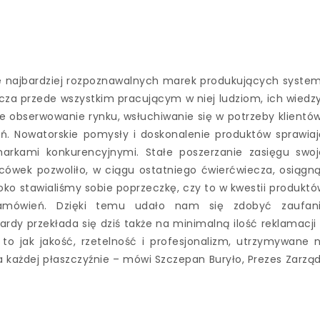
e najbardziej rozpoznawalnych marek produkujących syste
za przede wszystkim pracującym w niej ludziom, ich wiedzy
e obserwowanie rynku, wsłuchiwanie się w potrzeby klientów
ń. Nowatorskie pomysły i doskonalenie produktów sprawiaj
arkami konkurencyjnymi. Stałe poszerzanie zasięgu swoj
acówek pozwoliło, w ciągu ostatniego ćwierćwiecza, osiągn
o stawialiśmy sobie poprzeczkę, czy to w kwestii produktó
 zamówień. Dzięki temu udało nam się zdobyć zaufan
ardy przekłada się dziś także na minimalną ilość reklamacji
to jak jakość, rzetelność i profesjonalizm, utrzymywane 
 każdej płaszczyźnie – mówi Szczepan Buryło, Prezes Zarzą