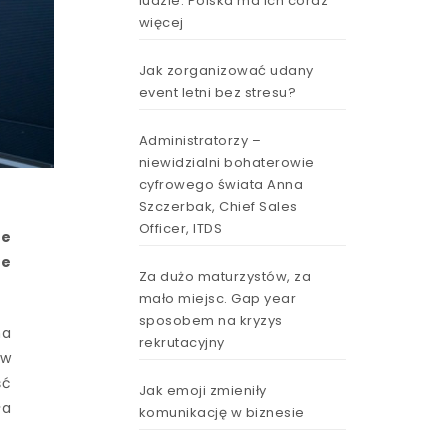
ludzie. Polska ma ich coraz
więcej
Jak zorganizować udany
event letni bez stresu?
Administratorzy –
niewidzialni bohaterowie
cyfrowego świata Anna
Szczerbak, Chief Sales
Officer, ITDS
ie
we
Za dużo maturzystów, za
mało miejsc. Gap year
sposobem na kryzys
na
rekrutacyjny
 w
ść
Jak emoji zmieniły
ła
komunikację w biznesie