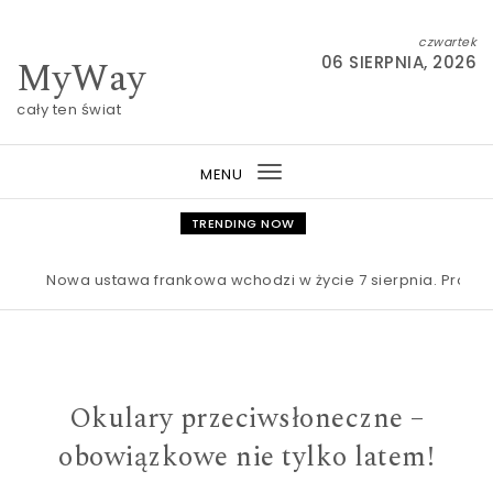
Skip to content
czwartek
MyWay
06 SIERPNIA, 2026
cały ten świat
MENU
Toggle
navigation
TRENDING NOW
Nowa ustawa frankowa wchodzi w życie 7 sierpnia. Procesy ma
Okulary przeciwsłoneczne –
obowiązkowe nie tylko latem!