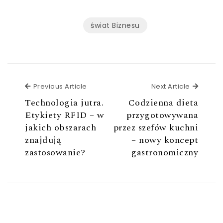
świat Biznesu
Previous Article
Next Ar
Previous Article
Next Article
Technologia jutra.
Codzienna dieta
Etykiety RFID – w
przygotowywana
jakich obszarach
przez szefów kuchni
znajdują
– nowy koncept
zastosowanie?
gastronomiczny