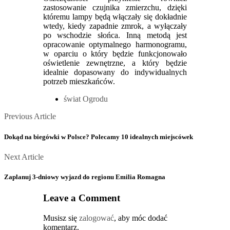
zastosowanie czujnika zmierzchu, dzięki
któremu lampy będą włączały się dokładnie
wtedy, kiedy zapadnie zmrok, a wyłączały
po wschodzie słońca. Inną metodą jest
opracowanie optymalnego harmonogramu,
w oparciu o który będzie funkcjonowało
oświetlenie zewnętrzne, a który będzie
idealnie dopasowany do indywidualnych
potrzeb mieszkańców.
świat Ogrodu
Posts
Previous
Previous Article
Article
navigation
Dokąd na biegówki w Polsce? Polecamy 10 idealnych miejscówek
Next
Next Article
Article
Zaplanuj 3-dniowy wyjazd do regionu Emilia Romagna
Leave a Comment
Musisz się
zalogować
, aby móc dodać
komentarz.