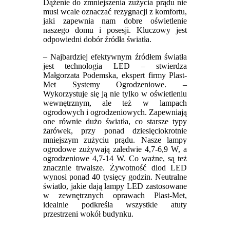
Dążenie do zmniejszenia zużycia prądu nie
musi wcale oznaczać rezygnacji z komfortu,
jaki zapewnia nam dobre oświetlenie
naszego domu i posesji. Kluczowy jest
odpowiedni dobór źródła światła.
– Najbardziej efektywnym źródłem światła
jest technologia LED – stwierdza
Małgorzata Podemska, ekspert firmy Plast-
Met Systemy Ogrodzeniowe. –
Wykorzystuje się ją nie tylko w oświetleniu
wewnętrznym, ale też w lampach
ogrodowych i ogrodzeniowych. Zapewniają
one równie dużo światła, co starsze typy
żarówek, przy ponad dziesięciokrotnie
mniejszym zużyciu prądu. Nasze lampy
ogrodowe zużywają zaledwie 4,7-6,9 W, a
ogrodzeniowe 4,7-14 W. Co ważne, są też
znacznie trwalsze. Żywotność diod LED
wynosi ponad 40 tysięcy godzin. Neutralne
światło, jakie dają lampy LED zastosowane
w zewnętrznych oprawach Plast-Met,
idealnie podkreśla wszystkie atuty
przestrzeni wokół budynku.