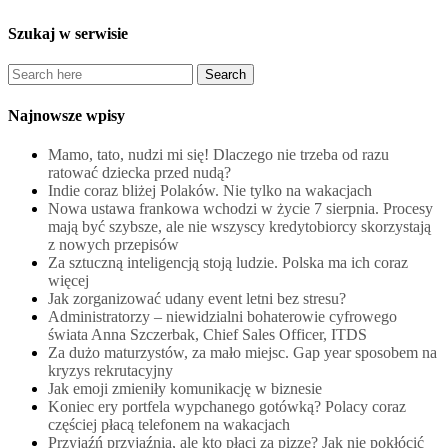
Szukaj w serwisie
Najnowsze wpisy
Mamo, tato, nudzi mi się! Dlaczego nie trzeba od razu
ratować dziecka przed nudą?
Indie coraz bliżej Polaków. Nie tylko na wakacjach
Nowa ustawa frankowa wchodzi w życie 7 sierpnia. Procesy
mają być szybsze, ale nie wszyscy kredytobiorcy skorzystają
z nowych przepisów
Za sztuczną inteligencją stoją ludzie. Polska ma ich coraz
więcej
Jak zorganizować udany event letni bez stresu?
Administratorzy – niewidzialni bohaterowie cyfrowego
świata Anna Szczerbak, Chief Sales Officer, ITDS
Za dużo maturzystów, za mało miejsc. Gap year sposobem na
kryzys rekrutacyjny
Jak emoji zmieniły komunikację w biznesie
Koniec ery portfela wypchanego gotówką? Polacy coraz
częściej płacą telefonem na wakacjach
Przyjaźń przyjaźnią, ale kto płaci za pizzę? Jak nie pokłócić