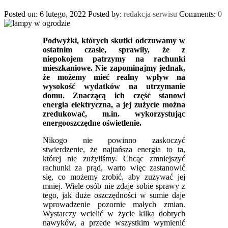
Posted on: 6 lutego, 2022
Posted by:
redakcja serwisu
Comments:
0
Podwyżki, których skutki odczuwamy w
ostatnim czasie, sprawiły, że z
niepokojem patrzymy na rachunki
mieszkaniowe. Nie zapominajmy jednak,
że możemy mieć realny wpływ na
wysokość wydatków na utrzymanie
domu. Znaczącą ich część stanowi
energia elektryczna, a jej zużycie można
zredukować, m.in. wykorzystując
energooszczędne oświetlenie.
Nikogo nie powinno zaskoczyć
stwierdzenie, że najtańsza energia to ta,
której nie zużyliśmy. Chcąc zmniejszyć
rachunki za prąd, warto więc zastanowić
się, co możemy zrobić, aby zużywać jej
mniej. Wiele osób nie zdaje sobie sprawy z
tego, jak duże oszczędności w sumie daje
wprowadzenie pozornie małych zmian.
Wystarczy wcielić w życie kilka dobrych
nawyków, a przede wszystkim wymienić