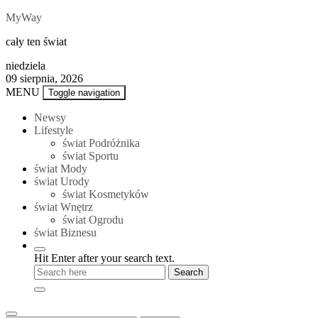
Skip
MyWay
to
cały ten świat
content
niedziela
09 sierpnia, 2026
MENU
Toggle navigation
Newsy
Lifestyle
świat Podróżnika
świat Sportu
świat Mody
świat Urody
świat Kosmetyków
świat Wnętrz
świat Ogrodu
świat Biznesu
Hit Enter after your search text.