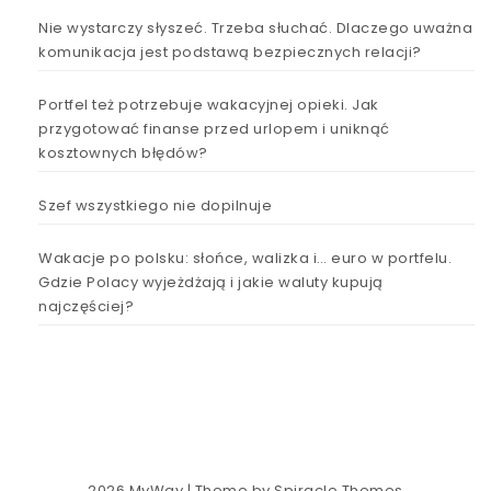
Nie wystarczy słyszeć. Trzeba słuchać. Dlaczego uważna
komunikacja jest podstawą bezpiecznych relacji?
Portfel też potrzebuje wakacyjnej opieki. Jak
przygotować finanse przed urlopem i uniknąć
kosztownych błędów?
Szef wszystkiego nie dopilnuje
Wakacje po polsku: słońce, walizka i… euro w portfelu.
Gdzie Polacy wyjeżdżają i jakie waluty kupują
najczęściej?
2026
MyWay
| Theme by
Spiracle Themes