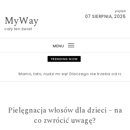
Skip to content
piątek
MyWay
07 SIERPNIA, 2026
cały ten świat
MENU
Toggle
navigation
TRENDING NOW
Mamo, tato, nudzi mi się! Dlaczego nie trzeba od razu r
Pielęgnacja włosów dla dzieci – na
co zwrócić uwagę?