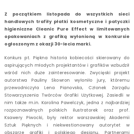
Z początkiem listopada do wszystkich sieci
handlowych trafiły płatki kosmetyczne i patyczki
higieniczne Cleanic Pure Effect w limitowanych
opakowaniach z grafiką wyłonioną w konkursie
ogłoszonym z okazji 30-lecia marki.
Konkurs pt. Piękna historia kobiecości skierowany do
aspirujących młodych projektantów i grafików wzbudził
wśród nich duże zainteresowanie. Zwycięski projekt
autorstwa Pauliny Skowron wyłoniło jury, któremu
przewodniczyła Lena Pianovska, Członek Zarządu
Stowarzyszenia Twórców Grafiki Użytkowej. Zasiedli w
nim także m.in. Karolina Pawelczyk, jedna z najbardziej
rozpoznawalnych polskich ilustratorek oraz prof.
Ksawery Piwocki, były rektor warszawskiej Akademii
Sztuk Pięknych i niekwestionowany autorytet w
obszarze grafiki i polskiego designu. Partnerami