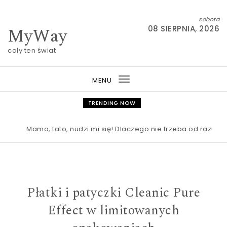
Skip to content
sobota
MyWay
08 SIERPNIA, 2026
cały ten świat
MENU
Toggle
navigation
TRENDING NOW
Mamo, tato, nudzi mi się! Dlaczego nie trzeba od razu rat
Płatki i patyczki Cleanic Pure
Effect w limitowanych