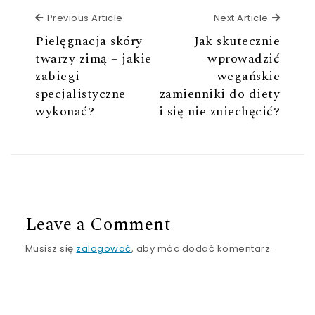
Previous Article
Next Ar
Previous Article
Next Article
Pielęgnacja skóry
Jak skutecznie
twarzy zimą – jakie
wprowadzić
zabiegi
wegańskie
specjalistyczne
zamienniki do diety
wykonać?
i się nie zniechęcić?
Leave a Comment
Musisz się
zalogować
, aby móc dodać komentarz.