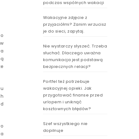
podczas wspólnych wakacji
Wakacyjne zdjęcie z
przyjaciółmi? Zanim wrzucisz
je do sieci, zapytaj.
ło
 w
Nie wystarczy słyszeć. Trzeba
ła
słuchać. Dlaczego uważna
ną
komunikacja jest podstawą
że
bezpiecznych relacji?
Portfel też potrzebuje
wakacyjnej opieki. Jak
łu
przygotować finanse przed
ch
urlopem i uniknąć
od
kosztownych błędów?
Szef wszystkiego nie
ło
dopilnuje
ka