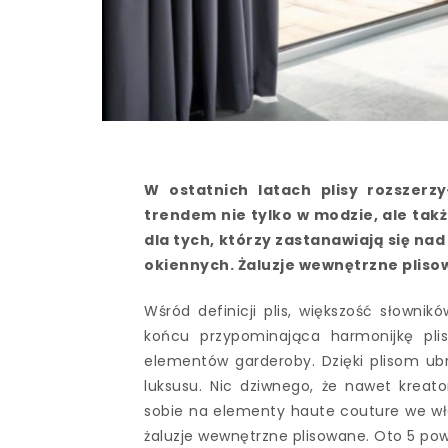
W ostatnich latach plisy rozszer
trendem nie tylko w modzie, ale tak
dla tych, którzy zastanawiają się n
okiennych. Żaluzje wewnętrzne pliso
Wśród definicji plis, większość słowni
końcu przypominająca harmonijkę plisa
elementów garderoby. Dzięki plisom ubra
luksusu. Nic dziwnego, że nawet kreat
sobie na elementy haute couture we wł
żaluzje wewnętrzne plisowane. Oto 5 po