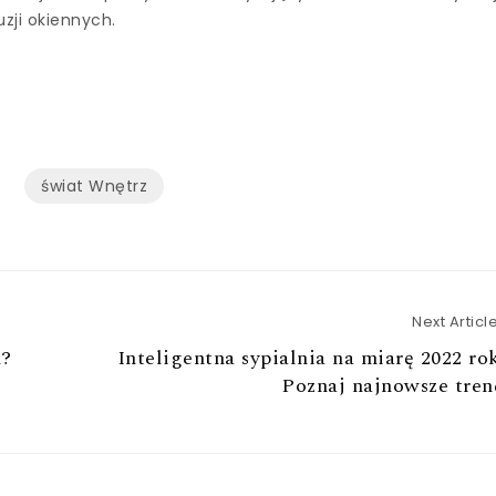
uzji okiennych.
świat Wnętrz
Next Articl
k?
Inteligentna sypialnia na miarę 2022 ro
Poznaj najnowsze tre