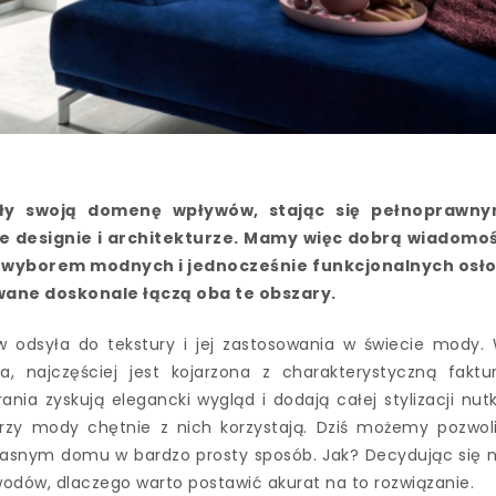
zyły swoją domenę wpływów, stając się pełnoprawn
że designie i architekturze. Mamy więc dobrą wiadomo
ad wyborem modnych i jednocześnie funkcjonalnych osł
wane doskonale łączą oba te obszary.
ków odsyła do tekstury i jej zastosowania w świecie mody.
, najczęściej jest kojarzona z charakterystyczną faktu
nia zyskują elegancki wygląd i dodają całej stylizacji nut
orzy mody chętnie z nich korzystają. Dziś możemy pozwol
asnym domu w bardzo prosty sposób. Jak? Decydując się 
wodów, dlaczego warto postawić akurat na to rozwiązanie.