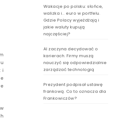
Wakacje po polsku: słońce,
walizka i… euro w portfelu.
Gdzie Polacy wyjeżdżają i
jakie waluty kupują
najczęściej?
AI zaczyna decydować o
ym
karierach. Firmy muszą
tu
nauczyć się odpowiedzialnie
zarządzać technologią
 i
ze
Prezydent podpisał ustawę
łe
frankową. Co to oznacza dla
Frankowiczów?
 w
ch