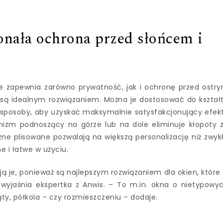
onała ochrona przed słońcem i
re zapewnia zarówno prywatność, jak i ochronę przed ostr
 są idealnym rozwiązaniem. Można je dostosować do kształ
 sposoby, aby uzyskać maksymalnie satysfakcjonujący efekt
izm podnoszący na górze lub na dole eliminuje kłopoty 
ne plisowane pozwalają na większą personalizację niż zwyk
e i łatwe w użyciu.
ają je, ponieważ są najlepszym rozwiązaniem dla okien, które
 wyjaśnia ekspertka z Anwis. – To m.in. okna o nietypowy
kąty, półkola – czy rozmieszczeniu – dodaje.