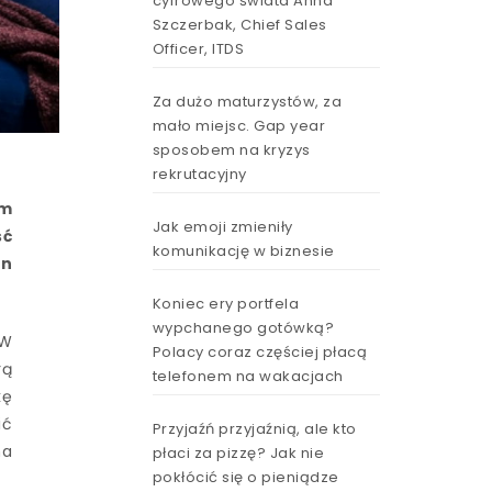
cyfrowego świata Anna
Szczerbak, Chief Sales
Officer, ITDS
Za dużo maturzystów, za
mało miejsc. Gap year
sposobem na kryzys
rekrutacyjny
ym
Jak emoji zmieniły
ść
komunikację w biznesie
on
Koniec ery portfela
wypchanego gotówką?
 W
Polacy coraz częściej płacą
rą
telefonem na wakacjach
kę
ić
Przyjaźń przyjaźnią, ale kto
na
płaci za pizzę? Jak nie
pokłócić się o pieniądze