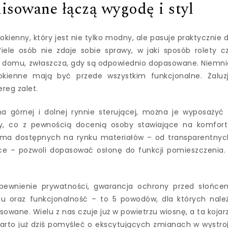
isowane łączą wygodę i styl
kienny, który jest nie tylko modny, ale pasuje praktycznie 
iele osób nie zdaje sobie sprawy, w jaki sposób rolety c
ę domu, zwłaszcza, gdy są odpowiednio dopasowane. Niemni
okienne mają być przede wszystkim funkcjonalne. Żaluz
reg zalet.
 górnej i dolnej rynnie sterującej, można je wyposażyć
y, co z pewnością docenią osoby stawiające na komfort
ama dostępnych na rynku materiałów – od transparentnyc
ące – pozwoli dopasować osłonę do funkcji pomieszczenia.
pewnienie prywatności, gwarancja ochrony przed słońce
u oraz funkcjonalność – to 5 powodów, dla których nale
owane. Wielu z nas czuje już w powietrzu wiosnę, a ta kojar
arto już dziś pomyśleć o ekscytujących zmianach w wystro