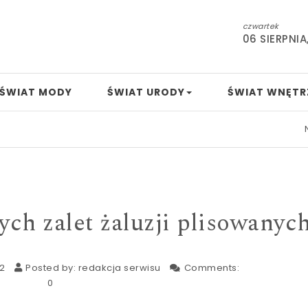
czwartek
06 SIERPNIA
ŚWIAT MODY
ŚWIAT URODY
ŚWIAT WNĘTR
Nowa usta
ych zalet żaluzji plisowanyc
22
Posted by:
redakcja serwisu
Comments:
0