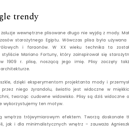
le trendy
e żaluzje wewnętrzne plisowane długo nie wyjdą z mody. Ma
czasów starożytnego Egiptu. Wówczas plisa była używana
królowych i faraonów. W XX wieku technika ta zosta
styliście Mariano Fortuny, który zainspirował się starożyt
 1909 r. plisę, noszącą jego imię. Plisy zaczęły tak
architekturze.
w szkle, dzięki eksperymentom projektanta mody i przemys
przez niego żyrandolu, światło jest widoczne w miękki
chni, tworząc cudowne widowisko. Plisy są dziś widoczne 
e wykorzystujemy ten motyw.
ją wnętrza trójwymiarowym efektem. Tworzą doskonałe t
, jak i dla minimalistycznych wnętrz – zauważa Agniesz