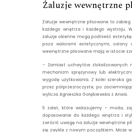
Żaluzje wewnętrzne pl
Żaluzje wewnętrzne plisowane to zabieg o
każdego wnętrza i każdego wystroju. W
żaluzje okienne mogą podnieść estetyk
poza walorami estetycznymi, osłony 
wewnętrzne plisowane mają w istocie sze
– Zamiast uchwytów zlokalizowanych na
mechanizm sprężynowy lub elektryczn
wygodę użytkowania. Z kolei szeroka g
przez półprzezroczyste, po zaciemniaj
wylicza Agnieszka Gołębiewska z Anwis.
5 zalet, które wskazujemy – moda, za
dopasowanie do każdego wnętrza i styl
zwrócić uwagę na żaluzje wewnętrzne plis
się zwykle z nowym początkiem. Może w