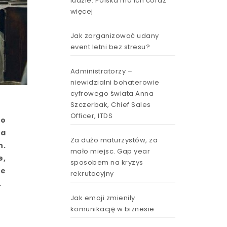
ludzie. Polska ma ich coraz
więcej
Jak zorganizować udany
event letni bez stresu?
Administratorzy –
niewidzialni bohaterowie
cyfrowego świata Anna
Szczerbak, Chief Sales
Officer, ITDS
to
ia
Za dużo maturzystów, za
h.
mało miejsc. Gap year
e,
sposobem na kryzys
ne
rekrutacyjny
.
Jak emoji zmieniły
komunikację w biznesie