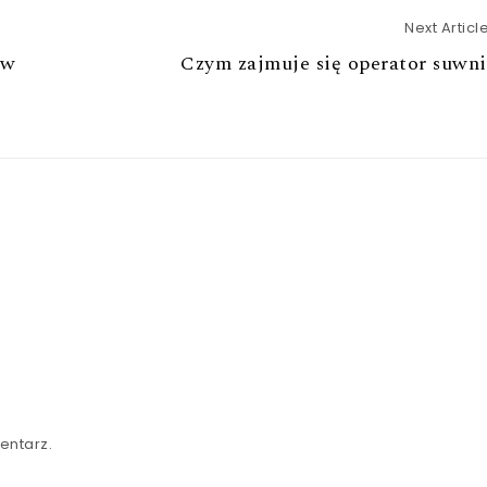
Next Articl
ów
Czym zajmuje się operator suwn
entarz.