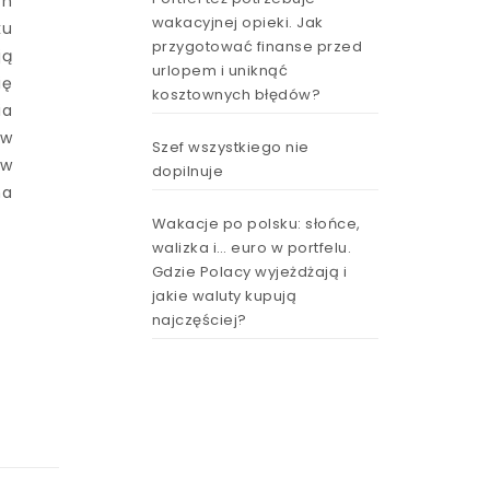
ch
wakacyjnej opieki. Jak
ku
przygotować finanse przed
ją
urlopem i uniknąć
ię
kosztownych błędów?
ia
ów
Szef wszystkiego nie
 w
dopilnuje
na
Wakacje po polsku: słońce,
walizka i… euro w portfelu.
Gdzie Polacy wyjeżdżają i
jakie waluty kupują
najczęściej?