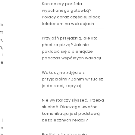
Koniec ery portfela
wypchanego gotówką?
Polacy coraz częściej płacą
telefonem na wakacjach
ub
ym
Przyjaźń przyjaźnią, ale kto
e,
płaci za pizzę? Jak nie
h,
pokłócić się o pieniądze
 i
podczas wspólnych wakacji
te
Wakacyjne zdjęcie z
przyjaciółmi? Zanim wrzucisz
je do sieci, zapytaj.
Nie wystarczy słyszeć. Trzeba
słuchać. Dlaczego uważna
komunikacja jest podstawą
bezpiecznych relacji?
 i
na
Portfel też potrzebuje