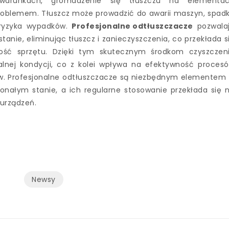
warunkach, gromadzenie się tłuszczu na elementa
blemem. Tłuszcz może prowadzić do awarii maszyn, spad
a ryzyka wypadków.
Profesjonalne odtłuszczacze
pozwala
nie, eliminując tłuszcz i zanieczyszczenia, co przekłada s
łość sprzętu. Dzięki tym skutecznym środkom czyszczen
alnej kondycji, co z kolei wpływa na efektywność proces
ów. Profesjonalne odtłuszczacze są niezbędnym elementem
konałym stanie, a ich regularne stosowanie przekłada się 
 urządzeń.
Newsy