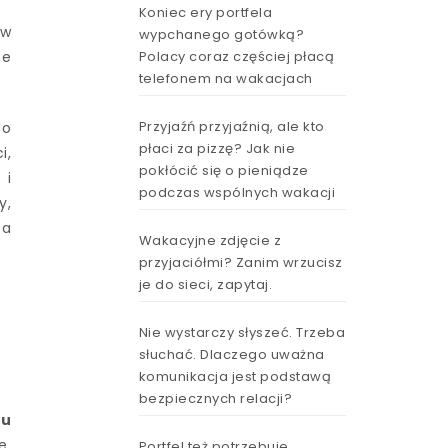
Koniec ery portfela
 w
wypchanego gotówką?
Polacy coraz częściej płacą
ne
telefonem na wakacjach
Przyjaźń przyjaźnią, ale kto
do
płaci za pizzę? Jak nie
i,
pokłócić się o pieniądze
 i
podczas wspólnych wakacji
y,
za
Wakacyjne zdjęcie z
przyjaciółmi? Zanim wrzucisz
je do sieci, zapytaj.
Nie wystarczy słyszeć. Trzeba
słuchać. Dlaczego uważna
komunikacja jest podstawą
bezpiecznych relacji?
zu
e,
Portfel też potrzebuje