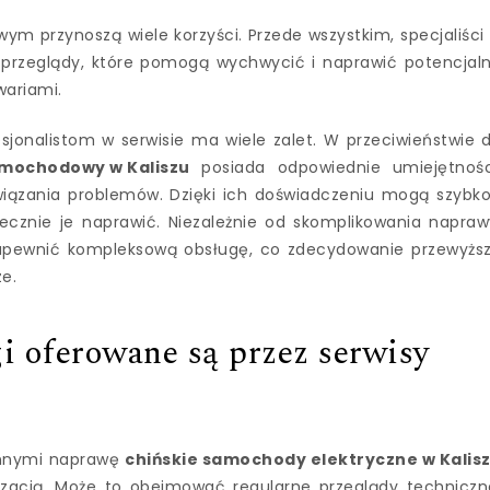
m przynoszą wiele korzyści. Przede wszystkim, specjaliści
przeglądy, które pomogą wychwycić i naprawić potencjal
wariami.
onalistom w serwisie ma wiele zalet. W przeciwieństwie 
amochodowy w Kaliszu
posiada odpowiednie umiejętnośc
wiązania problemów. Dzięki ich doświadczeniu mogą szybko
tecznie je naprawić. Niezależnie od skomplikowania napraw
e zapewnić kompleksową obsługę, co zdecydowanie przewyżs
e.
i oferowane są przez serwisy
innymi naprawę
chińskie samochody elektryczne w Kalis
yzacją. Może to obejmować regularne przeglądy techniczn