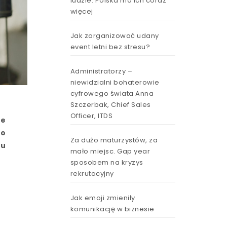
ludzie. Polska ma ich coraz
więcej
Jak zorganizować udany
event letni bez stresu?
Administratorzy –
niewidzialni bohaterowie
cyfrowego świata Anna
Szczerbak, Chief Sales
Officer, ITDS
le
do
Za dużo maturzystów, za
du
mało miejsc. Gap year
sposobem na kryzys
rekrutacyjny
Jak emoji zmieniły
komunikację w biznesie