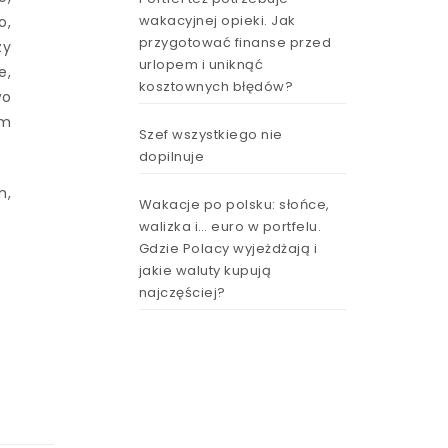
wakacyjnej opieki. Jak
o,
przygotować finanse przed
zy
urlopem i uniknąć
e,
kosztownych błędów?
wo
em
Szef wszystkiego nie
dopilnuje
m,
Wakacje po polsku: słońce,
walizka i… euro w portfelu.
Gdzie Polacy wyjeżdżają i
jakie waluty kupują
najczęściej?