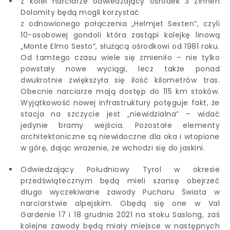
Z kolei narciarze odwiedzający ośrodek 3 Zinnen
Dolomity będą mogli korzystać
z odnowionego połączenia „Helmjet Sexten”, czyli
10-osobowej gondoli która zastąpi kolejkę linową
„Monte Elmo Sesto”, służącą ośrodkowi od 1981 roku.
Od tamtego czasu wiele się zmieniło – nie tylko
powstały nowe wyciągi, lecz także ponad
dwukrotnie zwiększyła się ilość kilometrów tras.
Obecnie narciarze mają dostęp do 115 km stoków.
Wyjątkowość nowej infrastruktury potęguje fakt, że
stacja na szczycie jest „niewidzialna” – widać
jedynie bramy wejścia. Pozostałe elementy
architektoniczne są niewidoczne dla oka i wtopione
w górę, dając wrażenie, że wchodzi się do jaskini.
Odwiedzający Południowy Tyrol w okresie
przedświątecznym będą mieli szansę obejrzeć
długo wyczekiwane zawody Pucharu Świata w
narciarstwie alpejskim. Obędą się one w Val
Gardenie 17 i 18 grudnia 2021 na stoku Saslong, zaś
kolejne zawody będą miały miejsce w następnych