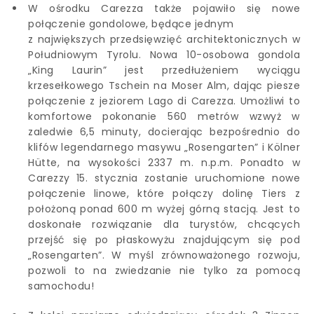
W ośrodku Carezza także pojawiło się nowe
połączenie gondolowe, będące jednym
z największych przedsięwzięć architektonicznych w
Południowym Tyrolu. Nowa 10-osobowa gondola
„King Laurin” jest przedłużeniem wyciągu
krzesełkowego Tschein na Moser Alm, dając piesze
połączenie z jeziorem Lago di Carezza. Umożliwi to
komfortowe pokonanie 560 metrów wzwyż w
zaledwie 6,5 minuty, docierając bezpośrednio do
klifów legendarnego masywu „Rosengarten” i Kölner
Hütte, na wysokości 2337 m. n.p.m. Ponadto w
Carezzy 15. stycznia zostanie uruchomione nowe
połączenie linowe, które połączy dolinę Tiers z
położoną ponad 600 m wyżej górną stacją. Jest to
doskonałe rozwiązanie dla turystów, chcących
przejść się po płaskowyżu znajdującym się pod
„Rosengarten”. W myśl zrównoważonego rozwoju,
pozwoli to na zwiedzanie nie tylko za pomocą
samochodu!