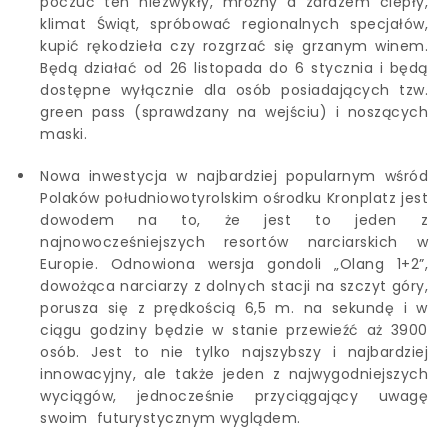
poczuć ten niezwykły, mroźny a zarazem ciepły,
klimat Świąt, spróbować regionalnych specjałów,
kupić rękodzieła czy rozgrzać się grzanym winem.
Będą działać od 26 listopada do 6 stycznia i będą
dostępne wyłącznie dla osób posiadających tzw.
green pass (sprawdzany na wejściu) i noszących
maski.
Nowa inwestycja w najbardziej popularnym wśród
Polaków południowotyrolskim ośrodku Kronplatz jest
dowodem na to, że jest to jeden z
najnowocześniejszych resortów narciarskich w
Europie. Odnowiona wersja gondoli „Olang 1+2”,
dowożąca narciarzy z dolnych stacji na szczyt góry,
porusza się z prędkością 6,5 m. na sekundę i w
ciągu godziny będzie w stanie przewieźć aż 3900
osób. Jest to nie tylko najszybszy i najbardziej
innowacyjny, ale także jeden z najwygodniejszych
wyciągów, jednocześnie przyciągający uwagę
swoim futurystycznym wyglądem.