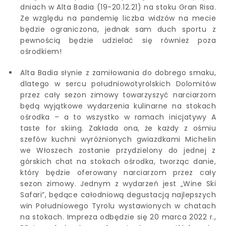
dniach w Alta Badia (19-20.12.21) na stoku Gran Risa.
Ze względu na pandemię liczba widzów na mecie
będzie ograniczona, jednak sam duch sportu z
pewnością będzie udzielać się również poza
ośrodkiem!
Alta Badia słynie z zamiłowania do dobrego smaku,
dlatego w sercu południowotyrolskich Dolomitów
przez cały sezon zimowy towarzyszyć narciarzom
będą wyjątkowe wydarzenia kulinarne na stokach
ośrodka – a to wszystko w ramach inicjatywy A
taste for skiing. Zakłada ona, że każdy z ośmiu
szefów kuchni wyróżnionych gwiazdkami Michelin
we Włoszech zostanie przydzielony do jednej z
górskich chat na stokach ośrodka, tworząc danie,
który będzie oferowany narciarzom przez cały
sezon zimowy. Jednym z wydarzeń jest „Wine Ski
Safari”, będące całodniową degustacją najlepszych
win Południowego Tyrolu wystawionych w chatach
na stokach. Impreza odbędzie się 20 marca 2022 r.,