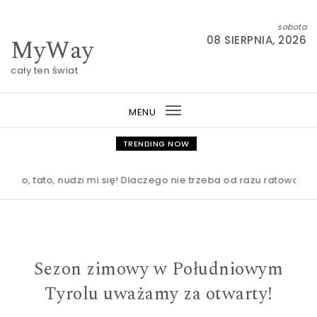
Skip to content
sobota
MyWay
08 SIERPNIA, 2026
cały ten świat
MENU
Toggle
navigation
TRENDING NOW
ato, nudzi mi się! Dlaczego nie trzeba od razu ratować dzieck
Sezon zimowy w Południowym
Tyrolu uważamy za otwarty!