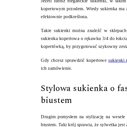
Jeżeli lubisz eleganckie sukienki, w taki
kopertowym przodem. Wtedy sukienka ma zakł
efektownie podkreślona.
Takie sukienki można znaleźć w sklepac
sukienka kopertowa o rękawku 3/4 do łokcia 
kopertówką, by przygotować szykowny zest
Gdy chcesz sprawdzić kopertowe
sukienki 
ich zamówienie.
Stylowa sukienka o fa
biustem
Drugim pomysłem na stylizację na wesele j
biustem. Taki krój sprawia, że sylwetka jes