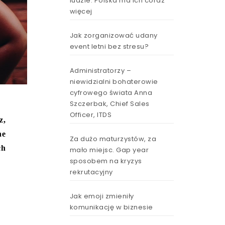
ludzie. Polska ma ich coraz
więcej
Jak zorganizować udany
event letni bez stresu?
Administratorzy –
niewidzialni bohaterowie
cyfrowego świata Anna
Szczerbak, Chief Sales
Officer, ITDS
z,
ne
Za dużo maturzystów, za
ch
mało miejsc. Gap year
sposobem na kryzys
rekrutacyjny
Jak emoji zmieniły
komunikację w biznesie