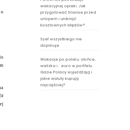
wakacyjnej opieki. Jak
 o
przygotować finanse przed
urlopem i uniknąć
kosztownych błędów?
Szef wszystkiego nie
dopilnuje
do
Wakacje po polsku: słońce,
ym
walizka i… euro w portfelu.
Gdzie Polacy wyjeżdżają i
jakie waluty kupują
najczęściej?
na
ół
ej