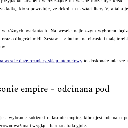
m przypadku strzałem w dziesiątkę na wesele może być kreacja
adkę, która powoduje, że dekolt ma kształt litery V, a talia je
h w różnych wariantach. Na wesele najlepszym wyborem będz
oraz o długości midi. Zestaw ją z butami na obcasie i małą toreb
aw.
na wesele duże rozmiary sklep internetowy
to doskonałe miejsce 
sonie empire – odcinana pod
est wybranie sukienki o fasonie empire, która jest odcinana p
t zrównoważona i wygląda bardzo atrakcyjnie.