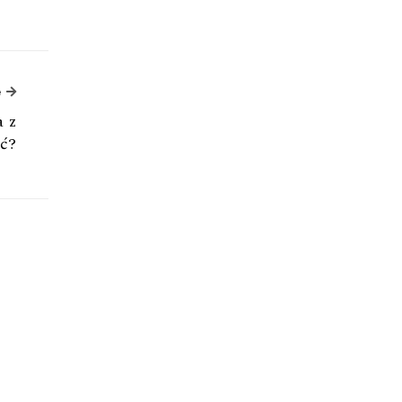
Next Article
e
a z
ać?