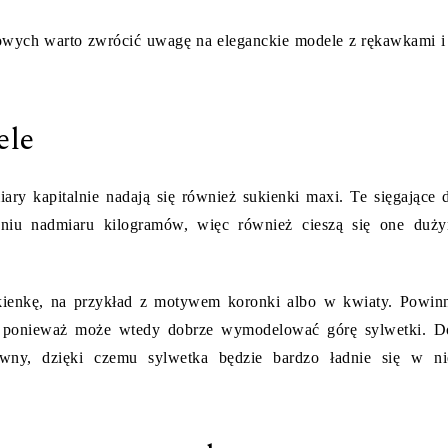
owych warto zwrócić uwagę na eleganckie modele z rękawkami i
ele
ary kapitalnie nadają się również sukienki maxi. Te sięgające 
iu nadmiaru kilogramów, więc również cieszą się one duż
ukienkę, na przykład z motywem koronki albo w kwiaty. Powin
, ponieważ może wtedy dobrze wymodelować górę sylwetki. D
ewny, dzięki czemu sylwetka będzie bardzo ładnie się w ni