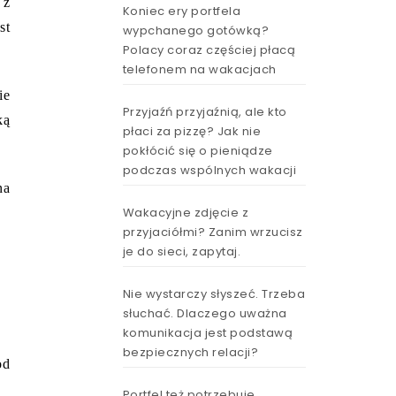
 z
Koniec ery portfela
st
wypchanego gotówką?
Polacy coraz częściej płacą
telefonem na wakacjach
ie
Przyjaźń przyjaźnią, ale kto
ką
płaci za pizzę? Jak nie
pokłócić się o pieniądze
podczas wspólnych wakacji
na
Wakacyjne zdjęcie z
przyjaciółmi? Zanim wrzucisz
je do sieci, zapytaj.
Nie wystarczy słyszeć. Trzeba
słuchać. Dlaczego uważna
komunikacja jest podstawą
bezpiecznych relacji?
od
Portfel też potrzebuje