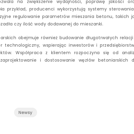
zwala na zwiększenie wydajności, poprawę jakości or
a przykład, producenci wykorzystują systemy sterowania
yzyjne regulowanie parametrów mieszania betonu, takich j
zadła czy ilość wody dodawanej do mieszanki.
arskich obejmuje również budowanie długotrwałych relacji
er technologiczny, wspierając inwestorów i przedsiębiorst
któw. Współpraca z klientem rozpoczyna się od anali
aprojektowanie i dostosowanie węzłów betoniarskich 
Newsy