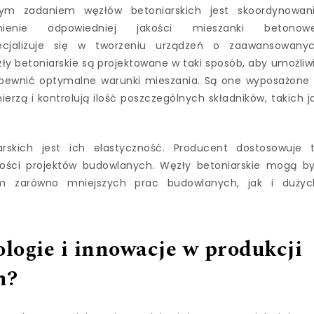
wnym zadaniem węzłów betoniarskich jest skoordynowan
enie odpowiedniej jakości mieszanki betonowe
cjalizuje się w tworzeniu urządzeń o zaawansowany
y betoniarskie są projektowane w taki sposób, aby umożliw
apewnić optymalne warunki mieszania. Są one wyposażone
erzą i kontrolują ilość poszczególnych składników, takich j
skich jest ich elastyczność. Producent dostosowuje 
kości projektów budowlanych. Węzły betoniarskie mogą b
m zarówno mniejszych prac budowlanych, jak i dużyc
ologie i innowacje w produkcji
h?