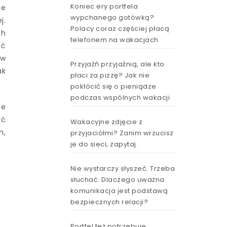
Koniec ery portfela
ie
wypchanego gotówką?
j.
Polacy coraz częściej płacą
ch
telefonem na wakacjach
ić
 w
Przyjaźń przyjaźnią, ale kto
ak
płaci za pizzę? Jak nie
pokłócić się o pieniądze
podczas wspólnych wakacji
te
yć
Wakacyjne zdjęcie z
h,
przyjaciółmi? Zanim wrzucisz
je do sieci, zapytaj.
Nie wystarczy słyszeć. Trzeba
słuchać. Dlaczego uważna
komunikacja jest podstawą
bezpiecznych relacji?
Portfel też potrzebuje