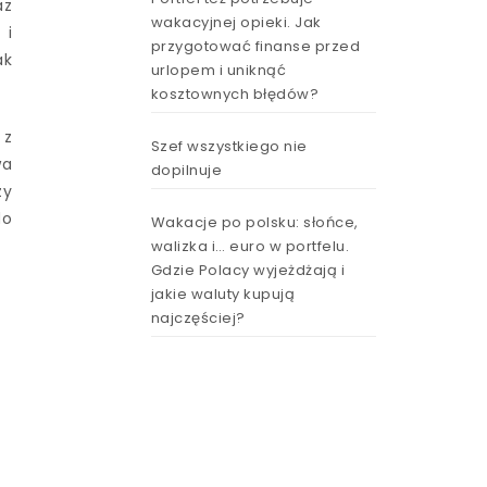
az
wakacyjnej opieki. Jak
 i
przygotować finanse przed
ak
urlopem i uniknąć
kosztownych błędów?
 z
Szef wszystkiego nie
wa
dopilnuje
zy
do
Wakacje po polsku: słońce,
walizka i… euro w portfelu.
Gdzie Polacy wyjeżdżają i
jakie waluty kupują
najczęściej?