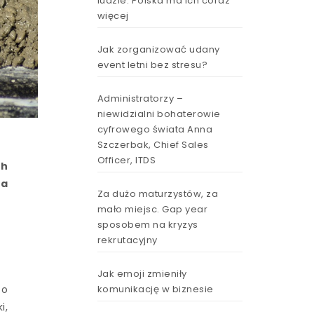
ludzie. Polska ma ich coraz
więcej
Jak zorganizować udany
event letni bez stresu?
Administratorzy –
niewidzialni bohaterowie
cyfrowego świata Anna
Szczerbak, Chief Sales
Officer, ITDS
ch
ia
Za dużo maturzystów, za
mało miejsc. Gap year
sposobem na kryzys
rekrutacyjny
Jak emoji zmieniły
komunikację w biznesie
to
i,