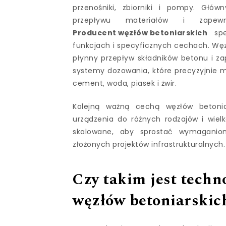
przenośniki, zbiorniki i pompy. Głó
przepływu materiałów i zapewni
Producent węzłów betoniarskich
spe
funkcjach i specyficznych cechach. Węzł
płynny przepływ składników betonu i z
systemy dozowania, które precyzyjnie mi
cement, woda, piasek i żwir.
Kolejną ważną cechą węzłów betoniar
urządzenia do różnych rodzajów i wiel
skalowane, aby sprostać wymaganio
złożonych projektów infrastrukturalnych.
Czy takim jest techn
węzłów betoniarskic