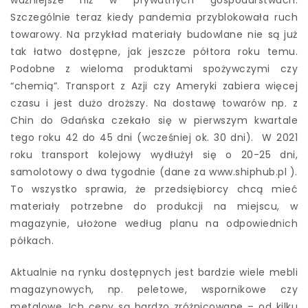
ważniejsze niż w prywatnych gospodarstwach.
Szczególnie teraz kiedy pandemia przyblokowała ruch
towarowy. Na przykład materiały budowlane nie są już
tak łatwo dostępne, jak jeszcze półtora roku temu.
Podobne z wieloma produktami spożywczymi czy
“chemią”. Transport z Azji czy Ameryki zabiera więcej
czasu i jest dużo droższy. Na dostawę towarów np. z
Chin do Gdańska czekało się w pierwszym kwartale
tego roku 42 do 45 dni (wcześniej ok. 30 dni). W 2021
roku transport kolejowy wydłużył się o 20-25 dni,
samolotowy o dwa tygodnie (dane za www.shiphub.pl ).
To wszystko sprawia, że przedsiębiorcy chcą mieć
materiały potrzebne do produkcji na miejscu, w
magazynie, ułożone według planu na odpowiednich
półkach.
Aktualnie na rynku dostępnych jest bardzie wiele mebli
magazynowych, np. peletowe, wspornikowe czy
metalowe. Ich ceny są bardzo zróżnicowane – od kilku