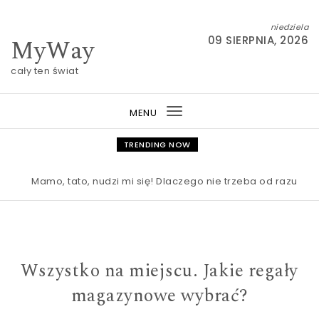
Skip to content
niedziela
MyWay
09 SIERPNIA, 2026
cały ten świat
MENU
Toggle
navigation
TRENDING NOW
Mamo, tato, nudzi mi się! Dlaczego nie trzeba od razu ratow
Wszystko na miejscu. Jakie regały
magazynowe wybrać?