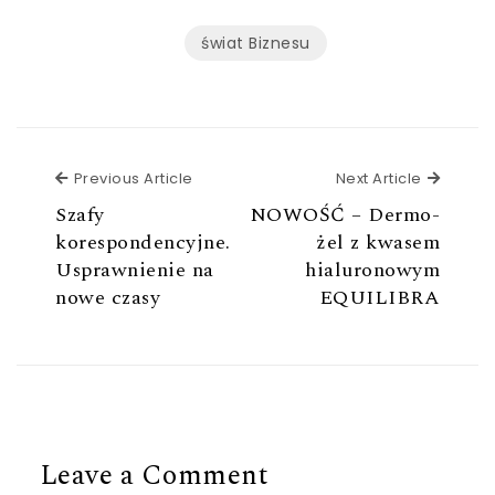
świat Biznesu
Previous Article
Next Ar
Previous Article
Next Article
Szafy
NOWOŚĆ – Dermo-
korespondencyjne.
żel z kwasem
Usprawnienie na
hialuronowym
nowe czasy
EQUILIBRA
Leave a Comment