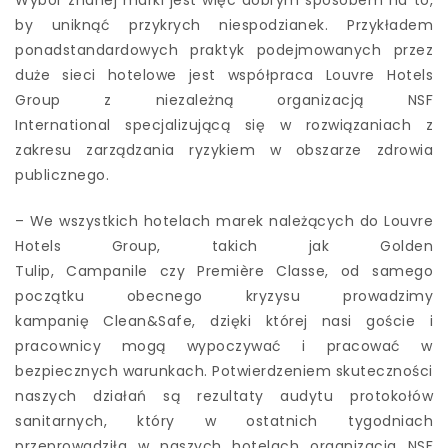
Wybór znanej marki jest więc dobrym sposobem na to,
by uniknąć przykrych niespodzianek. Przykładem
ponadstandardowych praktyk podejmowanych przez
duże sieci hotelowe jest współpraca Louvre Hotels
Group z niezależną organizacją NSF
International specjalizującą się w rozwiązaniach z
zakresu zarządzania ryzykiem w obszarze zdrowia
publicznego.
– We wszystkich hotelach marek należących do Louvre
Hotels Group, takich jak Golden
Tulip, Campanile czy Première Classe, od samego
początku obecnego kryzysu prowadzimy
kampanię Clean&Safe, dzięki której nasi goście i
pracownicy mogą wypoczywać i pracować w
bezpiecznych warunkach. Potwierdzeniem skuteczności
naszych działań są rezultaty audytu protokołów
sanitarnych, który w ostatnich tygodniach
przeprowadziła w naszych hotelach organizacja NSF