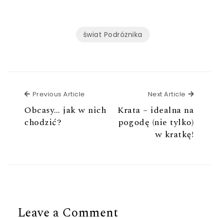
świat Podróżnika
Previous Article
Next Ar
Previous Article
Next Article
Obcasy… jak w nich
Krata – idealna na
chodzić?
pogodę (nie tylko)
w kratkę!
Leave a Comment