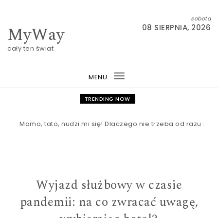
Skip to content
sobota
MyWay
08 SIERPNIA, 2026
cały ten świat
MENU
Toggle
navigation
TRENDING NOW
Mamo, tato, nudzi mi się! Dlaczego nie trzeba od razu ratowa
Wyjazd służbowy w czasie
pandemii: na co zwracać uwagę,