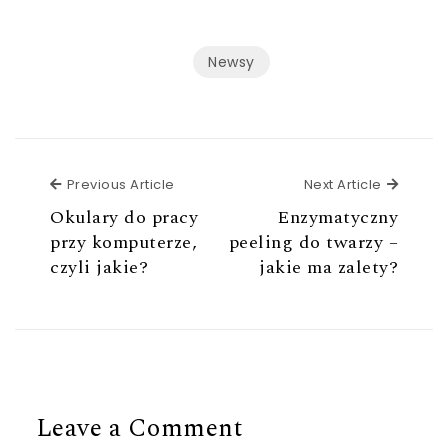
Newsy
Previous Article
Next Ar
Previous Article
Next Article
Okulary do pracy
Enzymatyczny
przy komputerze,
peeling do twarzy –
czyli jakie?
jakie ma zalety?
Leave a Comment