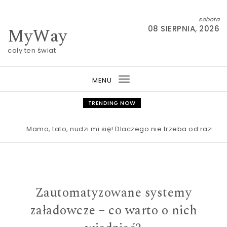
Skip to content
sobota
MyWay
08 SIERPNIA, 2026
cały ten świat
MENU
Toggle
navigation
TRENDING NOW
Mamo, tato, nudzi mi się! Dlaczego nie trzeba od razu rat
Zautomatyzowane systemy
załadowcze – co warto o nich