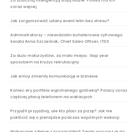
Za sztuczną inteligencją stoją ludzie. Polska ma ich
coraz więcej
Jak zorganizować udany event letni bez stresu?
Administratorzy – niewidzialni bohaterowie cyfrowego
świata Anna Szczerbak, Chief Sales Officer, ITDS
Za dużo maturzystów, za mało miejsc. Gap year
sposobem na kryzys rekrutacyjny
Jak emoji zmieniły komunikację w biznesie
Koniec ery portfela wypchanego gotówką? Polacy coraz
częściej płacą telefonem na wakacjach
Przyjaźń przyjaźnią, ale kto płaci za pizzę? Jak nie
pokłócić się o pieniądze podczas wspólnych wakacji
Wakacyjne zdjęcie z przyjaciółmi? Zanim wrzucisz je do