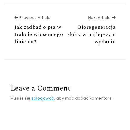
Previous Article
Next Ar
Previous Article
Next Article
Jak zadbać o psa w
Bioregeneracja
trakcie wiosennego
skóry w najlepszym
linienia?
wydaniu
Leave a Comment
Musisz się
zalogować
, aby móc dodać komentarz.