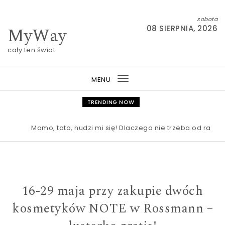
Skip to content
sobota
MyWay
08 SIERPNIA, 2026
cały ten świat
MENU
Toggle
navigation
TRENDING NOW
Mamo, tato, nudzi mi się! Dlaczego nie trzeba od razu ra
16-29 maja przy zakupie dwóch
kosmetyków NOTE w Rossmann –