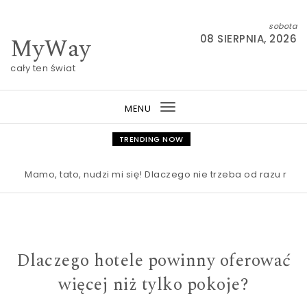
Skip to content
sobota
MyWay
08 SIERPNIA, 2026
cały ten świat
MENU
Toggle
navigation
TRENDING NOW
Mamo, tato, nudzi mi się! Dlaczego nie trzeba od razu ratować
Dlaczego hotele powinny oferować
więcej niż tylko pokoje?