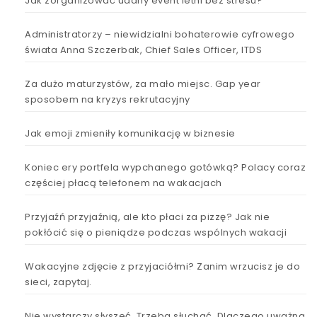
Jak zorganizować udany event letni bez stresu?
Administratorzy – niewidzialni bohaterowie cyfrowego
świata Anna Szczerbak, Chief Sales Officer, ITDS
Za dużo maturzystów, za mało miejsc. Gap year
sposobem na kryzys rekrutacyjny
Jak emoji zmieniły komunikację w biznesie
Koniec ery portfela wypchanego gotówką? Polacy coraz
częściej płacą telefonem na wakacjach
Przyjaźń przyjaźnią, ale kto płaci za pizzę? Jak nie
pokłócić się o pieniądze podczas wspólnych wakacji
Wakacyjne zdjęcie z przyjaciółmi? Zanim wrzucisz je do
sieci, zapytaj.
Nie wystarczy słyszeć. Trzeba słuchać. Dlaczego uważna