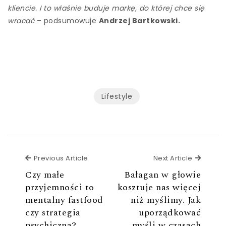
kliencie. I to właśnie buduje markę, do której chce się
wracać
– podsumowuje
Andrzej Bartkowski.
Lifestyle
Previous Article
Next Ar
Previous Article
Next Article
Czy małe
Bałagan w głowie
przyjemności to
kosztuje nas więcej
mentalny fastfood
niż myślimy. Jak
czy strategia
uporządkować
psychiczna?
myśli w czasach