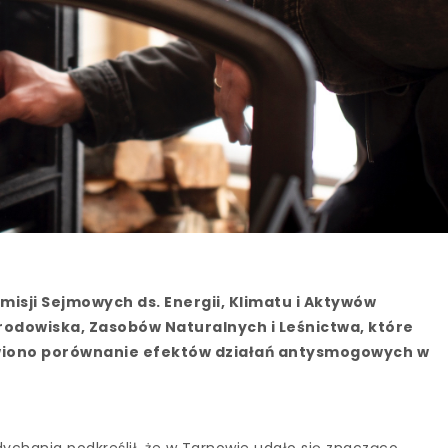
isji Sejmowych ds. Energii, Klimatu i Aktywów
odowiska, Zasobów Naturalnych i Leśnictwa, które
tawiono porównanie efektów działań antysmogowych w
ychania podkreślił, że w Tarnowie udało się znacząco