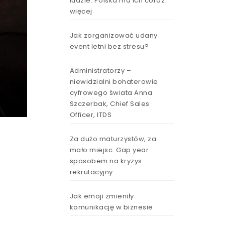
ludzie. Polska ma ich coraz
więcej
Jak zorganizować udany
event letni bez stresu?
Administratorzy –
niewidzialni bohaterowie
cyfrowego świata Anna
Szczerbak, Chief Sales
Officer, ITDS
Za dużo maturzystów, za
mało miejsc. Gap year
sposobem na kryzys
rekrutacyjny
Jak emoji zmieniły
komunikację w biznesie