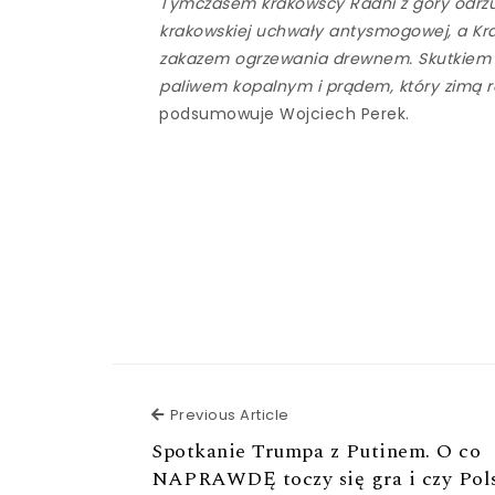
Tymczasem krakowscy Radni z góry odrzu
krakowskiej uchwały antysmogowej, a Kr
zakazem ogrzewania drewnem. Skutkiem t
paliwem kopalnym i prądem, który zimą r
podsumowuje Wojciech Perek.
Previous Article
Previous Article
Spotkanie Trumpa z Putinem. O co
NAPRAWDĘ toczy się gra i czy Pols