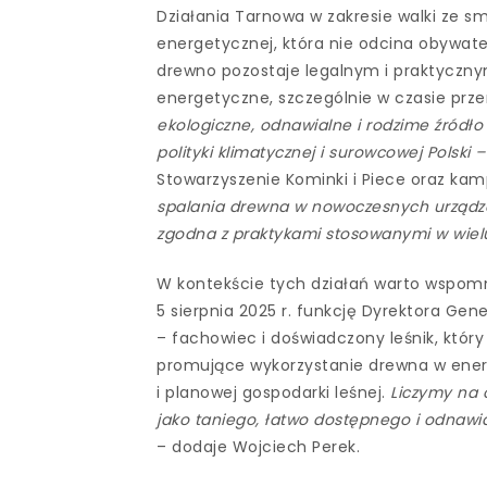
Działania Tarnowa w zakresie walki ze sm
energetycznej, która nie odcina obywate
drewno pozostaje legalnym i praktycz
energetyczne, szczególnie w czasie prze
ekologiczne, odnawialne i rodzime źródł
polityki klimatycznej i surowcowej Polski 
Stowarzyszenie Kominki i Piece oraz ka
spalania drewna w nowoczesnych urządze
zgodna z praktykami stosowanymi w wielu
W kontekście tych działań warto wspom
5 sierpnia 2025 r. funkcję Dyrektora G
– fachowiec i doświadczony leśnik, który 
promujące wykorzystanie drewna w ener
i planowej gospodarki leśnej.
Liczymy na 
jako taniego, łatwo dostępnego i odnawi
– dodaje Wojciech Perek.