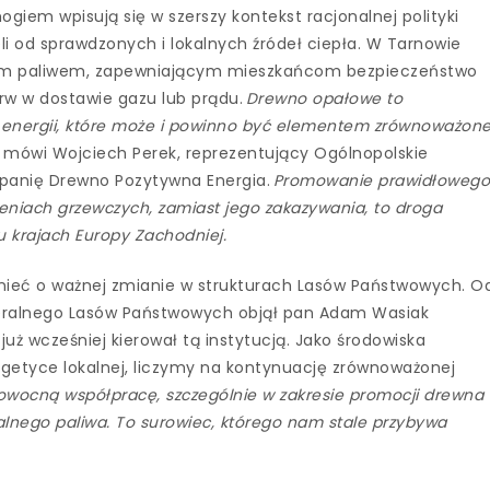
ogiem wpisują się w szerszy kontekst racjonalnej polityki
li od sprawdzonych i lokalnych źródeł ciepła. W Tarnowie
nym paliwem, zapewniającym mieszkańcom bezpieczeństwo
rw w dostawie gazu lub prądu.
Drewno opałowe to
o energii, które może i powinno być elementem zrównoważone
–
mówi Wojciech Perek, reprezentujący Ogólnopolskie
mpanię Drewno Pozytywna Energia.
Promowanie prawidłoweg
niach grzewczych, zamiast jego zakazywania, to droga
 krajach Europy Zachodniej.
nieć o ważnej zmianie w strukturach Lasów Państwowych. O
eneralnego Lasów Państwowych objął pan Adam Wasiak
już wcześniej kierował tą instytucją. Jako środowiska
getyce lokalnej, liczymy na kontynuację zrównoważonej
owocną współpracę, szczególnie w zakresie promocji drewna
alnego paliwa. To surowiec, którego nam stale przybywa