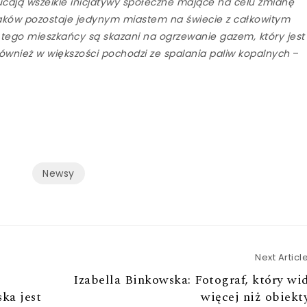
cają wszelkie inicjatywy społeczne mające na celu zmianę
aków pozostaje jedynym miastem na świecie z całkowitym
ego mieszkańcy są skazani na ogrzewanie gazem, który jest
ównież w większości pochodzi ze spalania paliw kopalnych
–
Newsy
Next Articl
Izabella Binkowska: Fotograf, który wi
ka jest
więcej niż obiek