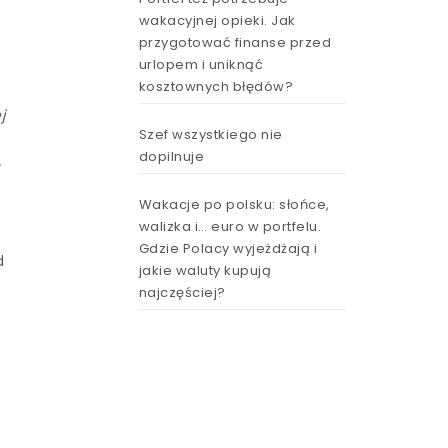
wakacyjnej opieki. Jak
przygotować finanse przed
urlopem i uniknąć
kosztownych błędów?
j
Szef wszystkiego nie
dopilnuje
o
Wakacje po polsku: słońce,
walizka i… euro w portfelu.
Gdzie Polacy wyjeżdżają i
d
jakie waluty kupują
najczęściej?