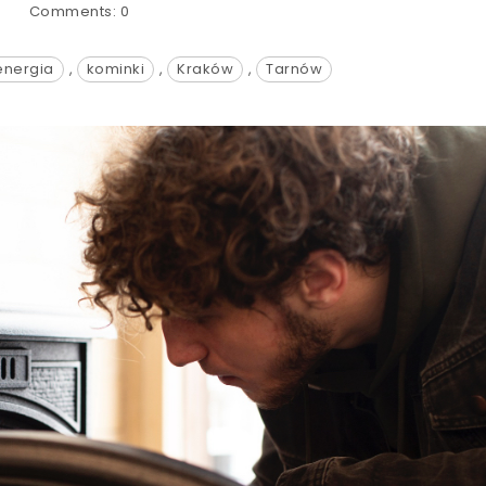
Comments:
0
energia
,
kominki
,
Kraków
,
Tarnów