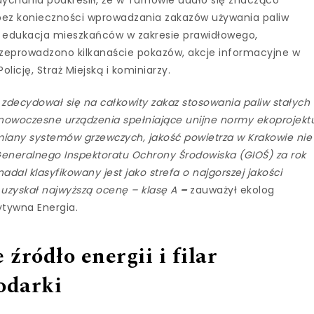
bez konieczności wprowadzania zakazów używania paliw
ę edukacja mieszkańców w zakresie prawidłowego,
zeprowadzono kilkanaście pokazów, akcje informacyjne w
licję, Straż Miejską i kominiarzy.
 zdecydował się na całkowity zakaz stosowania paliw stałych
e nowoczesne urządzenia spełniające unijne normy ekoprojekt
any systemów grzewczych, jakość powietrza w Krakowie nie
 Generalnego Inspektoratu Ochrony Środowiska (GIOŚ) za rok
dal klasyfikowany jest jako strefa o najgorszej jakości
 uzyskał najwyższą ocenę – klasę A
–
zauważył ekolog
tywna Energia.
źródło energii i filar
odarki