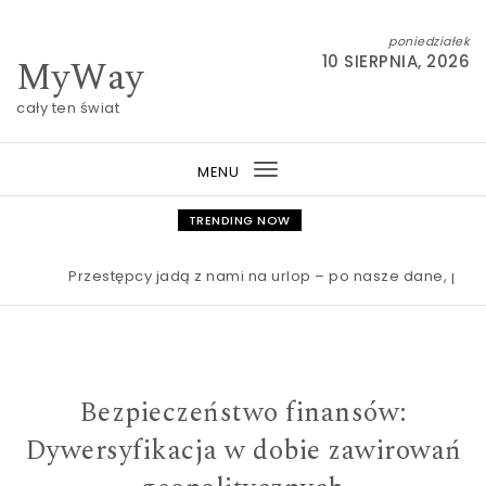
Skip to content
poniedziałek
MyWay
10 SIERPNIA, 2026
cały ten świat
MENU
Toggle
navigation
TRENDING NOW
Przestępcy jadą z nami na urlop – po nasze dane, pieniąd
Bezpieczeństwo finansów:
Dywersyfikacja w dobie zawirowań