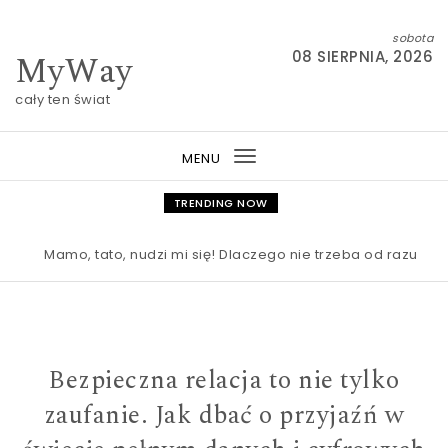
Skip to content
sobota
MyWay
08 SIERPNIA, 2026
cały ten świat
MENU
Toggle
navigation
TRENDING NOW
Mamo, tato, nudzi mi się! Dlaczego nie trzeba od razu ratow
Bezpieczna relacja to nie tylko
zaufanie. Jak dbać o przyjaźń w