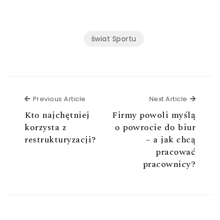
świat Sportu
Previous Article
Next Ar
Previous Article
Next Article
Kto najchętniej
Firmy powoli myślą
korzysta z
o powrocie do biur
restrukturyzacji?
– a jak chcą
pracować
pracownicy?