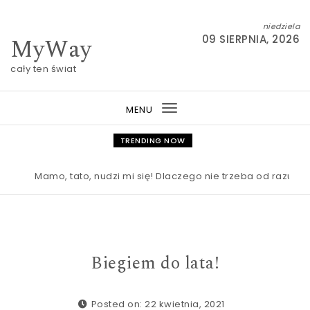
Skip to content
niedziela
MyWay
09 SIERPNIA, 2026
cały ten świat
MENU
Toggle
navigation
TRENDING NOW
Mamo, tato, nudzi mi się! Dlaczego nie trzeba od razu ratow
Biegiem do lata!
Posted on: 22 kwietnia, 2021