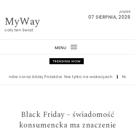
Skip to content
piątek
MyWay
07 SIERPNIA, 2026
cały ten świat
MENU
Toggle
navigation
TRENDING NOW
die coraz bliżej Polaków. Nie tylko na wakacjach
|
Nowa ustawa
Black Friday – świadomość
konsumencka ma znaczenie