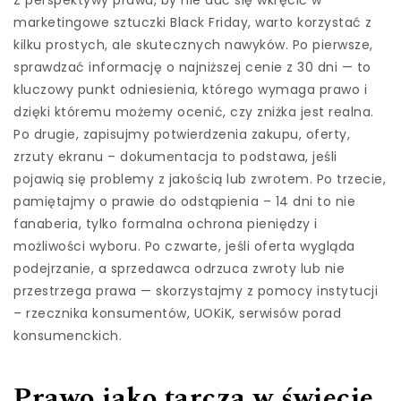
Z perspektywy prawa, by nie dać się wkręcić w
marketingowe sztuczki Black Friday, warto korzystać z
kilku prostych, ale skutecznych nawyków. Po pierwsze,
sprawdzać informację o najniższej cenie z 30 dni — to
kluczowy punkt odniesienia, którego wymaga prawo i
dzięki któremu możemy ocenić, czy zniżka jest realna.
Po drugie, zapisujmy potwierdzenia zakupu, oferty,
zrzuty ekranu – dokumentacja to podstawa, jeśli
pojawią się problemy z jakością lub zwrotem. Po trzecie,
pamiętajmy o prawie do odstąpienia – 14 dni to nie
fanaberia, tylko formalna ochrona pieniędzy i
możliwości wyboru. Po czwarte, jeśli oferta wygląda
podejrzanie, a sprzedawca odrzuca zwroty lub nie
przestrzega prawa — skorzystajmy z pomocy instytucji
– rzecznika konsumentów, UOKiK, serwisów porad
konsumenckich.
Prawo jako tarcza w świecie