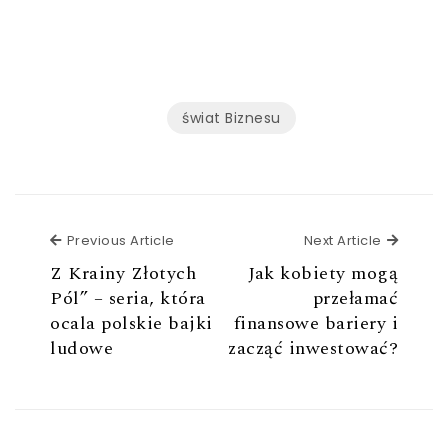
świat Biznesu
Previous Article
Next Ar
Previous Article
Next Article
Z Krainy Złotych
Jak kobiety mogą
Pól” – seria, która
przełamać
ocala polskie bajki
finansowe bariery i
ludowe
zacząć inwestować?