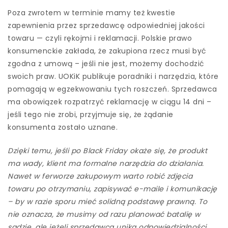
Poza zwrotem w terminie mamy też kwestie
zapewnienia przez sprzedawcę odpowiedniej jakości
towaru — czyli rękojmi i reklamacji. Polskie prawo
konsumenckie zakłada, że zakupiona rzecz musi być
zgodna z umową – jeśli nie jest, możemy dochodzić
swoich praw. UOKiK publikuje poradniki i narzędzia, które
pomagają w egzekwowaniu tych roszczeń. Sprzedawca
ma obowiązek rozpatrzyć reklamację w ciągu 14 dni –
jeśli tego nie zrobi, przyjmuje się, że żądanie
konsumenta zostało uznane.
Dzięki temu, jeśli po Black Friday okaże się, że produkt
ma wady, klient ma formalne narzędzia do działania.
Nawet w ferworze zakupowym warto robić zdjęcia
towaru po otrzymaniu, zapisywać e-maile i komunikację
– by w razie sporu mieć solidną podstawę prawną. To
nie oznacza, że musimy od razu planować batalię w
sądzie, ale jeżeli sprzedawca unika odpowiedzialności,