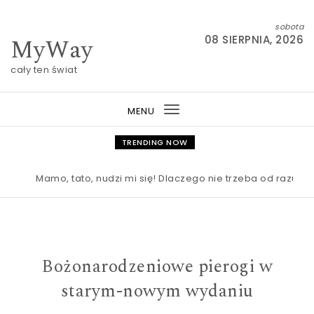
Skip to content
sobota
MyWay
08 SIERPNIA, 2026
cały ten świat
MENU
Toggle
navigation
TRENDING NOW
Mamo, tato, nudzi mi się! Dlaczego nie trzeba od razu rato
Bożonarodzeniowe pierogi w
starym-nowym wydaniu