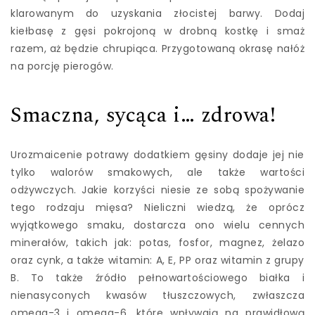
klarowanym do uzyskania złocistej barwy. Dodaj
kiełbasę z gęsi pokrojoną w drobną kostkę i smaż
razem, aż będzie chrupiąca. Przygotowaną okrasę nałóż
na porcję pierogów.
Smaczna, sycąca i… zdrowa!
Urozmaicenie potrawy dodatkiem gęsiny dodaje jej nie
tylko walorów smakowych, ale także wartości
odżywczych. Jakie korzyści niesie ze sobą spożywanie
tego rodzaju mięsa? Nieliczni wiedzą, że oprócz
wyjątkowego smaku, dostarcza ono wielu cennych
minerałów, takich jak: potas, fosfor, magnez, żelazo
oraz cynk, a także witamin: A, E, PP oraz witamin z grupy
B. To także źródło pełnowartościowego białka i
nienasyconych kwasów tłuszczowych, zwłaszcza
omega-3 i omega-6, które wpływają na prawidłową