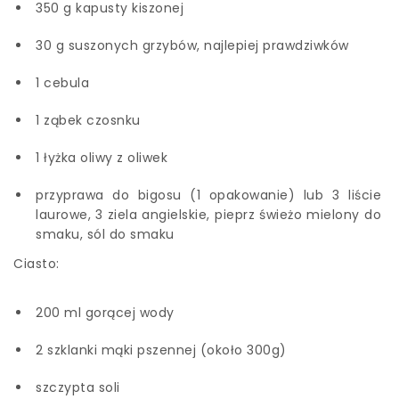
350 g kapusty kiszonej
30 g suszonych grzybów, najlepiej prawdziwków
1 cebula
1 ząbek czosnku
1 łyżka oliwy z oliwek
przyprawa do bigosu (1 opakowanie) lub 3 liście
laurowe, 3 ziela angielskie, pieprz świeżo mielony do
smaku, sól do smaku
Ciasto:
200 ml gorącej wody
2 szklanki mąki pszennej (około 300g)
szczypta soli