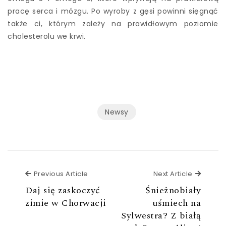
pracę serca i mózgu. Po wyroby z gęsi powinni sięgnąć
także ci, którym zależy na prawidłowym poziomie
cholesterolu we krwi.
Newsy
Previous Article
Next Ar
Previous Article
Next Article
Daj się zaskoczyć
Śnieżnobiały
zimie w Chorwacji
uśmiech na
Sylwestra? Z białą