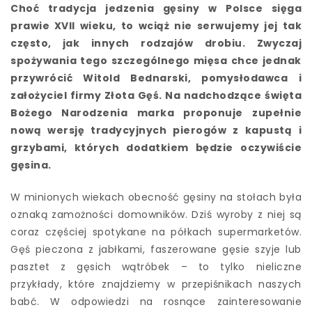
Choć tradycja jedzenia gęsiny w Polsce sięga
prawie XVII wieku, to wciąż nie serwujemy jej tak
często, jak innych rodzajów drobiu. Zwyczaj
spożywania tego szczególnego mięsa chce jednak
przywrócić Witold Bednarski, pomysłodawca i
założyciel firmy Złota Gęś. Na nadchodzące święta
Bożego Narodzenia marka proponuje zupełnie
nową wersję tradycyjnych pierogów z kapustą i
grzybami, których dodatkiem będzie oczywiście
gęsina.
W minionych wiekach obecność gęsiny na stołach była
oznaką zamożności domowników. Dziś wyroby z niej są
coraz częściej spotykane na półkach supermarketów.
Gęś pieczona z jabłkami, faszerowane gęsie szyje lub
pasztet z gęsich wątróbek – to tylko nieliczne
przykłady, które znajdziemy w przepiśnikach naszych
babć. W odpowiedzi na rosnące zainteresowanie