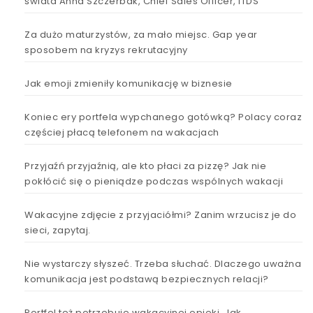
świata Anna Szczerbak, Chief Sales Officer, ITDS
Za dużo maturzystów, za mało miejsc. Gap year
sposobem na kryzys rekrutacyjny
Jak emoji zmieniły komunikację w biznesie
Koniec ery portfela wypchanego gotówką? Polacy coraz
częściej płacą telefonem na wakacjach
Przyjaźń przyjaźnią, ale kto płaci za pizzę? Jak nie
pokłócić się o pieniądze podczas wspólnych wakacji
Wakacyjne zdjęcie z przyjaciółmi? Zanim wrzucisz je do
sieci, zapytaj.
Nie wystarczy słyszeć. Trzeba słuchać. Dlaczego uważna
komunikacja jest podstawą bezpiecznych relacji?
Portfel też potrzebuje wakacyjnej opieki. Jak