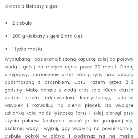
Okrasa z kiełbasy z gęsi:
2 cebule
200 g kiełbasy z gęsi Złota Gęś
1 łyżka masła
Wypłukaną i posiekaną kiszoną kapustę zalej do połowy
wodą i gotuj na małym ogniu przez 20 minut. Dodaj
przyprawy, namoczone przez noc grzyby oraz cebulę
podsmażoną z czosnkiem. Gotuj razem przez 2-3
godziny. Mąkę połącz z wodą oraz solą. Kiedy ciasto
będzie miało odpowiednią konsystencję, odetnij
kawałek i rozwałkuj na cienki placek. Na wycięte
szklanką koła nałóż łyżeczką farsz i sklej pierogi przy
użyciu palców. Następnie wrzuć je do gotującej się,
osolonej wody i wyjmij, gdy wypłyną na powierzchnię.
Cebulę pokrój w piórka i podsmaż na na maśle