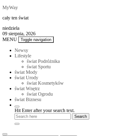
Skip
MyWay
to
cały ten świat
content
niedziela
09 sierpnia, 2026
MENU
Toggle navigation
Newsy
Lifestyle
świat Podróżnika
świat Sportu
świat Mody
świat Urody
świat Kosmetyków
świat Wnętrz
świat Ogrodu
świat Biznesu
Hit Enter after your search text.