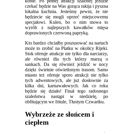
konie. Po pełnej atrakcji szalonej jeździe
czekać będzie na Was gorąca rakija i pyszna
lokalna kuchnia. Jesteśmy pewni, że nie
będziecie się mogli oprzeć miejscowemu
specjałowi. Kulen, bo o nim mowa to
wyrób z najlepszych kawałków mięsa
doprawionych czerwoną papryką.
Kto bardzo chciałby poszusować na nartach
może to zrobić na Platku w okolicy Rijeki.
Stok oferuje atrakcje nie tylko dla narciarzy,
ale również dla tych którzy marzą o
sankach. Da się również jeździć w nocy
dzięki świetnie oświetlonym trasom. Samo
miasto też oferuje sporo atrakcji nie tylko
tych adwentowych, ale już dosłownie za
kilka dni, karnawałowych. Jak co roku
będzie się działo! Finał tego radosnego
szaleństwa nastąpi w niedzielę, po
obfitującym we fritule, Tłustym Czwartku.
Wybrzeże ze słońcem i
ciepłem