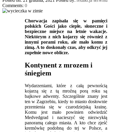
Posted on: 21 grudnia, 2021
Posted by:
redakcja serwisu
Comments:
0
Chorwacja zapisała się w pamięci
polskich Gości jako ciepłe, słoneczne i
bezpieczne miejsce na letnie wakacje.
Niektórym z nich kojarzy się również z
innymi porami roku, ale mało komu z
zimą. A to doskonały czas, aby odkryć jej
zupełnie nowe oblicze.
Kontynent z mrozem i
śniegiem
Wydarzeniami, które z całą pewnością
kojarzą się z tą mroźną porą roku są
bajkowe adwenty. Szczególnie znany jest
ten w Zagrzebiu, kiedy to miasto dosłownie
przemienia się w czarodziejską krainę.
Komu jest mało powinien odwiedzić
Medvedgrad i nacieszyć się niezwykłą
panoramą całego miasta. A kto chce zjeść
kremówkę podobną do tej w Polsce, a