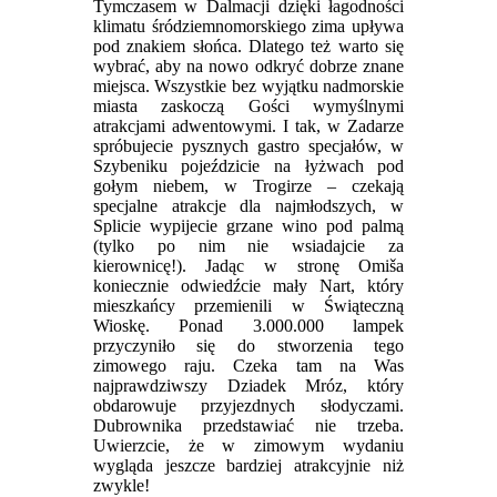
Tymczasem w Dalmacji dzięki łagodności
klimatu śródziemnomorskiego zima upływa
pod znakiem słońca. Dlatego też warto się
wybrać, aby na nowo odkryć dobrze znane
miejsca. Wszystkie bez wyjątku nadmorskie
miasta zaskoczą Gości wymyślnymi
atrakcjami adwentowymi. I tak, w Zadarze
spróbujecie pysznych gastro specjałów, w
Szybeniku pojeździcie na łyżwach pod
gołym niebem, w Trogirze – czekają
specjalne atrakcje dla najmłodszych, w
Splicie wypijecie grzane wino pod palmą
(tylko po nim nie wsiadajcie za
kierownicę!). Jadąc w stronę Omiša
koniecznie odwiedźcie mały Nart, który
mieszkańcy przemienili w Świąteczną
Wioskę. Ponad 3.000.000 lampek
przyczyniło się do stworzenia tego
zimowego raju. Czeka tam na Was
najprawdziwszy Dziadek Mróz, który
obdarowuje przyjezdnych słodyczami.
Dubrownika przedstawiać nie trzeba.
Uwierzcie, że w zimowym wydaniu
wygląda jeszcze bardziej atrakcyjnie niż
zwykle!