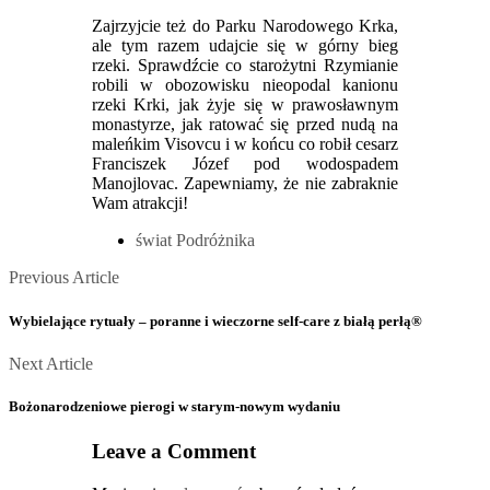
Zajrzyjcie też do Parku Narodowego Krka,
ale tym razem udajcie się w górny bieg
rzeki. Sprawdźcie co starożytni Rzymianie
robili w obozowisku nieopodal kanionu
rzeki Krki, jak żyje się w prawosławnym
monastyrze, jak ratować się przed nudą na
maleńkim Visovcu i w końcu co robił cesarz
Franciszek Józef pod wodospadem
Manojlovac. Zapewniamy, że nie zabraknie
Wam atrakcji!
świat Podróżnika
Posts
Previous
Previous Article
Article
navigation
Wybielające rytuały – poranne i wieczorne self-care z białą perłą®
Next
Next Article
Article
Bożonarodzeniowe pierogi w starym-nowym wydaniu
Leave a Comment