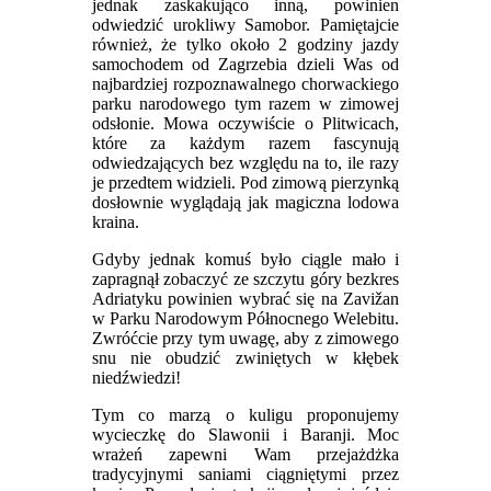
jednak zaskakująco inną, powinien
odwiedzić urokliwy Samobor. Pamiętajcie
również, że tylko około 2 godziny jazdy
samochodem od Zagrzebia dzieli Was od
najbardziej rozpoznawalnego chorwackiego
parku narodowego tym razem w zimowej
odsłonie. Mowa oczywiście o Plitwicach,
które za każdym razem fascynują
odwiedzających bez względu na to, ile razy
je przedtem widzieli. Pod zimową pierzynką
dosłownie wyglądają jak magiczna lodowa
kraina.
Gdyby jednak komuś było ciągle mało i
zapragnął zobaczyć ze szczytu góry bezkres
Adriatyku powinien wybrać się na Zavižan
w Parku Narodowym Północnego Welebitu.
Zwróćcie przy tym uwagę, aby z zimowego
snu nie obudzić zwiniętych w kłębek
niedźwiedzi!
Tym co marzą o kuligu proponujemy
wycieczkę do Slawonii i Baranji. Moc
wrażeń zapewni Wam przejażdżka
tradycyjnymi saniami ciągniętymi przez